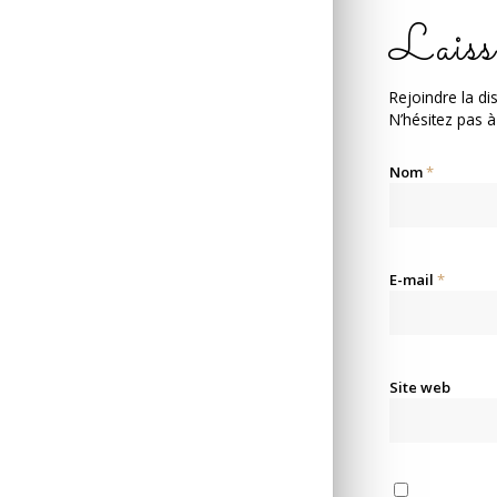
Laiss
Rejoindre la di
N’hésitez pas à
Nom
*
E-mail
*
Site web