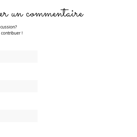
er un commentaire
scussion?
 contribuer !