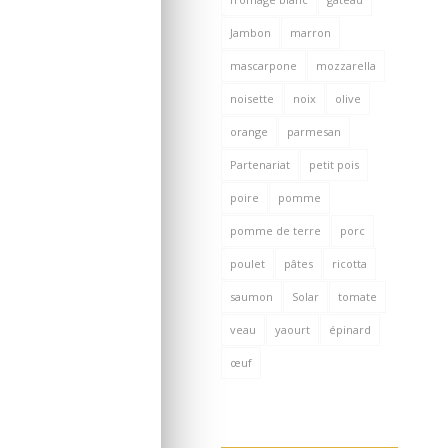
Jambon
marron
mascarpone
mozzarella
noisette
noix
olive
orange
parmesan
Partenariat
petit pois
poire
pomme
pomme de terre
porc
poulet
pâtes
ricotta
saumon
Solar
tomate
veau
yaourt
épinard
œuf