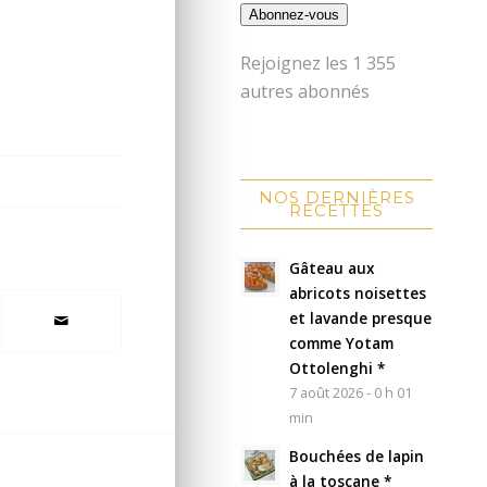
Abonnez-vous
Rejoignez les 1 355
autres abonnés
NOS DERNIÈRES
RECETTES
Gâteau aux
abricots noisettes
et lavande presque
comme Yotam
Ottolenghi *
7 août 2026 - 0 h 01
min
Bouchées de lapin
à la toscane *