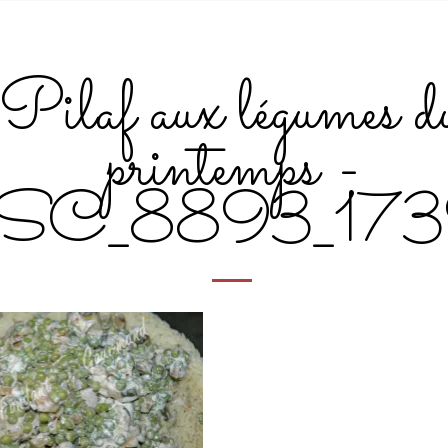
Pilaf aux légumes d
printemps -
SC_8893_17