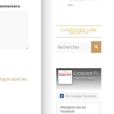
min
 commentaire.
CHERCHER UNE
RECETTE
Croquant Fondant
 façon dont les
+ de 2000 likes
Voir la page Facebook
Rejoignez-moi sur
Facebook