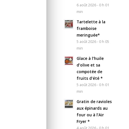
6 août 2026 - 0 h 01
min
Tartelette à la
framboise
meringuée*
5 août 2026 - 0 h 05
min
Glace à l’huile
d’olive et sa
compotée de
fruits d’été *
5 août 2026 - 0 h 01
min
Gratin de ravioles
aux épinards au
four ou à l’Air
Fryer *
4 août 2026 - 0 h 01