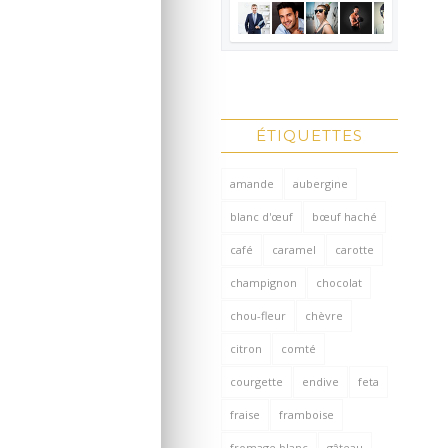
ÉTIQUETTES
amande
aubergine
blanc d'œuf
bœuf haché
café
caramel
carotte
champignon
chocolat
chou-fleur
chèvre
citron
comté
courgette
endive
feta
fraise
framboise
fromage blanc
gâteau