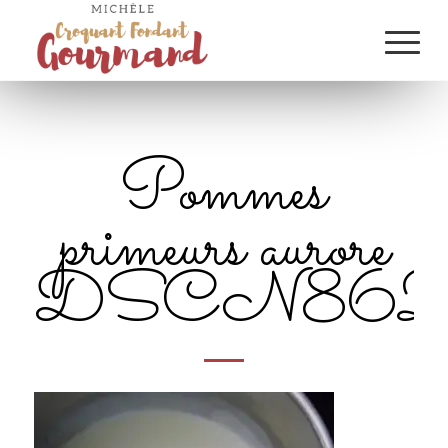
Pommes
primeurs aurore
DSCN862