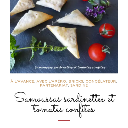
À L'AVANCE
,
AVEC L'APÉRO
,
BRICKS
,
CONGÉLATEUR
,
PARTENARIAT
,
SARDINE
Samoussas sardinettes et
tomates confites