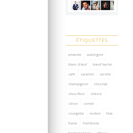
ÉTIQUETTES
amande
aubergine
blanc d'œuf
bœuf haché
café
caramel
carotte
champignon
chocolat
chou-fleur
chèvre
citron
comté
courgette
endive
feta
fraise
framboise
fromage blanc
gâteau