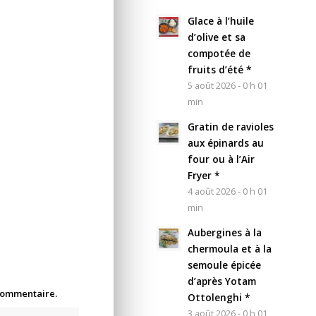
Glace à l’huile
d’olive et sa
compotée de
fruits d’été *
5 août 2026 - 0 h 01
min
Gratin de ravioles
aux épinards au
four ou à l’Air
Fryer *
4 août 2026 - 0 h 01
min
Aubergines à la
chermoula et à la
semoule épicée
d’après Yotam
 commentaire.
Ottolenghi *
3 août 2026 - 0 h 01