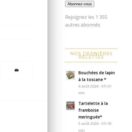
Abonnez-vous
Rejoignez les 1 355
autres abonnés
NOS DERNIÈRES
RECETTES
Bouchées de lapin
à la toscane *
6 août 2026 - 0 h 01
min
Tartelette à la
framboise
meringuée*
5 août 2026 - 0 h 05
min