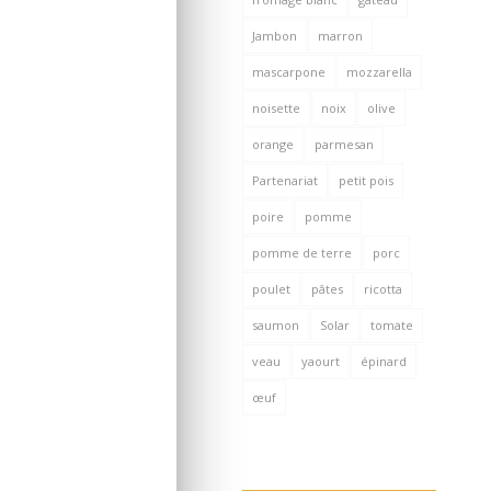
Jambon
marron
mascarpone
mozzarella
noisette
noix
olive
orange
parmesan
Partenariat
petit pois
poire
pomme
pomme de terre
porc
poulet
pâtes
ricotta
saumon
Solar
tomate
veau
yaourt
épinard
œuf