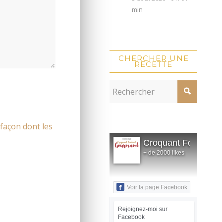
min
CHERCHER UNE
RECETTE
 façon dont les
Croquant Fondant
+ de 2000 likes
Voir la page Facebook
Rejoignez-moi sur
Facebook