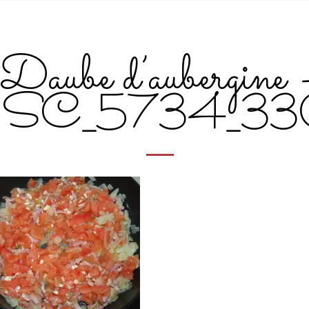
Daube d’aubergine 
SC_5734_33