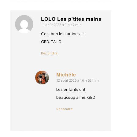
LOLO Les p'tites mains
11 août 2025 à 9 h 47 min
dit
:
C’est bon les tartines !!!!
GBD. TA LO.
Répondre
Michèle
12 août 2025 à 16 h 53 min
dit
:
Les enfants ont
beaucoup aimé. GBD
Répondre