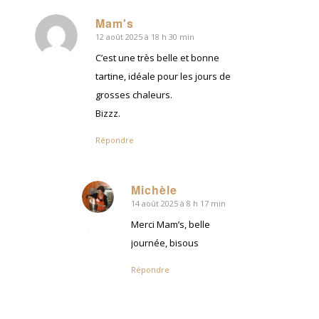
Mam's
12 août 2025 à 18 h 30 min
dit
:
C’est une très belle et bonne
tartine, idéale pour les jours de
grosses chaleurs.
Bizzz.
Répondre
Michèle
14 août 2025 à 8 h 17 min
dit
:
Merci Mam’s, belle
journée, bisous
Répondre