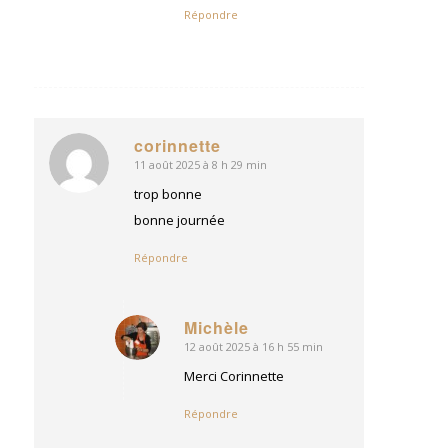
Répondre
corinnette
11 août 2025 à 8 h 29 min
dit
:
trop bonne
bonne journée
Répondre
Michèle
12 août 2025 à 16 h 55 min
dit
:
Merci Corinnette
Répondre