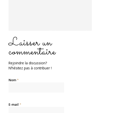
bisous
Répondre
Laisser un
commentaire
Rejoindre la discussion?
N’hésitez pas à contribuer !
Nom
*
E-mail
*