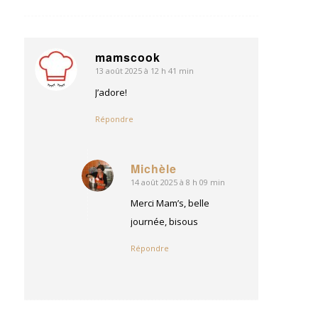
mamscook
13 août 2025 à 12 h 41 min
dit
:
J’adore!
Répondre
Michèle
14 août 2025 à 8 h 09 min
dit
:
Merci Mam’s, belle
journée, bisous
Répondre