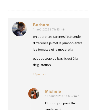
Barbara
11 août 2025 à 7 h 13 min
dit
:
on adore ces tartines l’été seule
différence je met le jambon entre
les tomates et la mozarella
et beaucoup de basilic oui à la
dégustation
Répondre
Michèle
12 août 2025 à 16 h 57 min
dit
:
Et pourquoi pas? Bel
après-midi