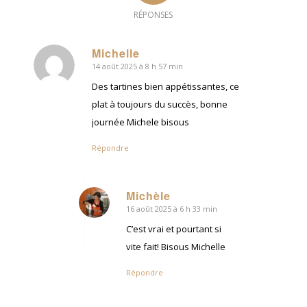
RÉPONSES
Michelle
14 août 2025 à 8 h 57 min
dit
:
Des tartines bien appétissantes, ce
plat à toujours du succès, bonne
journée Michele bisous
Répondre
Michèle
16 août 2025 à 6 h 33 min
dit
:
C’est vrai et pourtant si
vite fait! Bisous Michelle
Répondre