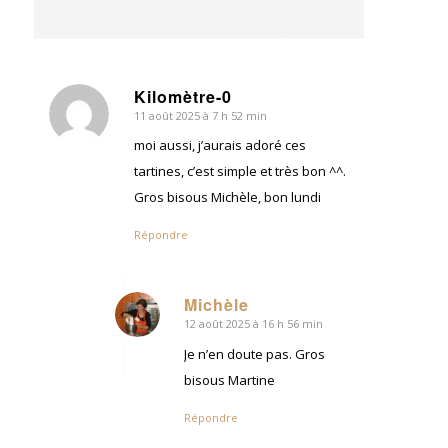
Kilomètre-0
11 août 2025 à 7 h 52 min
dit
:
moi aussi, j’aurais adoré ces
tartines, c’est simple et très bon ^^.
Gros bisous Michèle, bon lundi
Répondre
Michèle
12 août 2025 à 16 h 56 min
dit
:
Je n’en doute pas. Gros
bisous Martine
Répondre