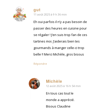
gut
11 août 2025 à 9 h 36 min
dit
:
Eh oui parfois il n’y a pas besoin de
passer des heures en cuisine pour
se régaler ! J’en suis trop fan de ces
tartines moi. J’aiderais bien tes
gourmands à manger celle-ci trop
belle !! Merci Michèle, gros bisous
Répondre
Michèle
12 août 2025 à 16 h 54 min
dit
:
En tous cas tout le
monde a apprécié.
Bisous Claudine