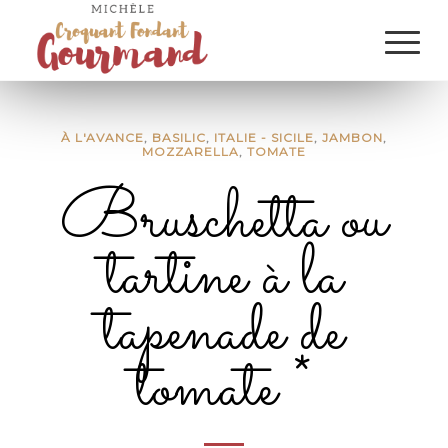
À L'AVANCE
,
BASILIC
,
ITALIE - SICILE
,
JAMBON
,
MOZZARELLA
,
TOMATE
Bruschetta ou
tartine à la
tapenade de
tomate *