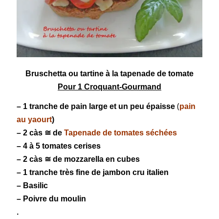
Bruschetta
ou tartine à la
tapenade
de tomate
Pour 1 Croquant-Gourmand
(
– 1 tranche de
pain
large et un peu épaisse
pain
au yaourt
)
– 2 càs ≅ de
Tapenade de tomates séchées
– 4 à 5
tomates
cerises
– 2 càs ≅ de
mozzarella
en cubes
– 1 tranche très fine de
jambon cru
italien
–
Basilic
– Poivre du moulin
.