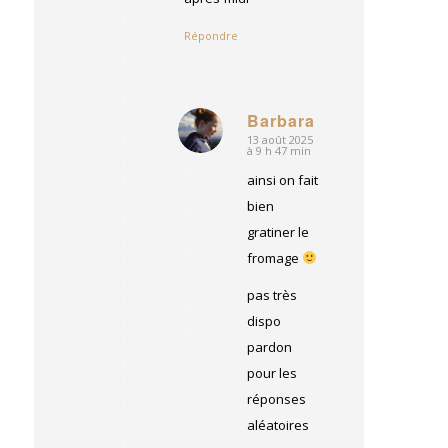
Répondre
Barbara
13 août 2025
dit
à 9 h 47 min
:
ainsi on fait
bien
gratiner le
fromage
pas très
dispo
pardon
pour les
réponses
aléatoires