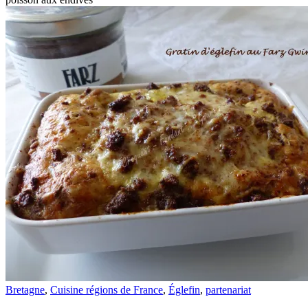
Bretagne
,
Cuisine régions de France
,
Églefin
,
partenariat