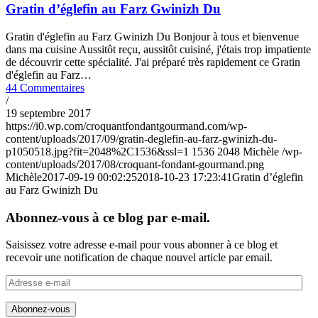
Gratin d’églefin au Farz Gwinizh Du
Gratin d'églefin au Farz Gwinizh Du Bonjour à tous et bienvenue
dans ma cuisine Aussitôt reçu, aussitôt cuisiné, j'étais trop impatiente
de découvrir cette spécialité. J'ai préparé très rapidement ce Gratin
d'églefin au Farz…
44 Commentaires
/
19 septembre 2017
https://i0.wp.com/croquantfondantgourmand.com/wp-
content/uploads/2017/09/gratin-deglefin-au-farz-gwinizh-du-
p1050518.jpg?fit=2048%2C1536&ssl=1
1536
2048
Michèle
/wp-
content/uploads/2017/08/croquant-fondant-gourmand.png
Michèle
2017-09-19 00:02:25
2018-10-23 17:23:41
Gratin d’églefin
au Farz Gwinizh Du
Abonnez-vous à ce blog par e-mail.
Saisissez votre adresse e-mail pour vous abonner à ce blog et
recevoir une notification de chaque nouvel article par email.
Adresse
e-
mail
Abonnez-vous