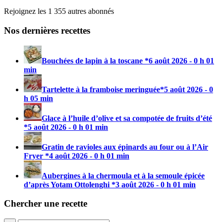
Rejoignez les 1 355 autres abonnés
Nos dernières recettes
Bouchées de lapin à la toscane *
6 août 2026 - 0 h 01
min
Tartelette à la framboise meringuée*
5 août 2026 - 0
h 05 min
Glace à l’huile d’olive et sa compotée de fruits d’été
*
5 août 2026 - 0 h 01 min
Gratin de ravioles aux épinards au four ou à l’Air
Fryer *
4 août 2026 - 0 h 01 min
Aubergines à la chermoula et à la semoule épicée
d’après Yotam Ottolenghi *
3 août 2026 - 0 h 01 min
Chercher une recette