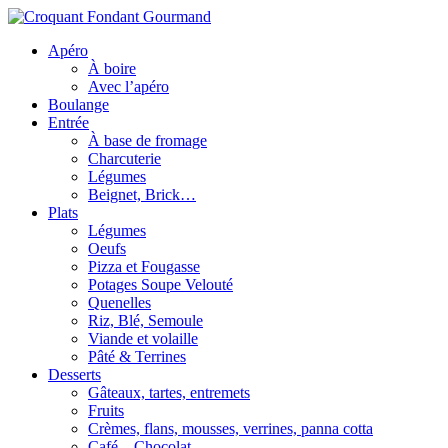
Apéro
À boire
Avec l’apéro
Boulange
Entrée
À base de fromage
Charcuterie
Légumes
Beignet, Brick…
Plats
Légumes
Oeufs
Pizza et Fougasse
Potages Soupe Velouté
Quenelles
Riz, Blé, Semoule
Viande et volaille
Pâté & Terrines
Desserts
Gâteaux, tartes, entremets
Fruits
Crèmes, flans, mousses, verrines, panna cotta
Café – Chocolat