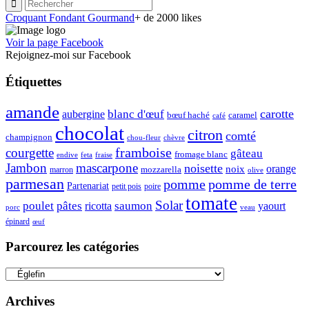
Croquant Fondant Gourmand
+ de 2000 likes
Voir la page Facebook
Rejoignez-moi sur Facebook
Étiquettes
amande
carotte
blanc d'œuf
aubergine
caramel
bœuf haché
café
chocolat
citron
comté
champignon
chou-fleur
chèvre
framboise
courgette
gâteau
fromage blanc
endive
feta
fraise
Jambon
mascarpone
noisette
orange
noix
mozzarella
marron
olive
parmesan
pomme de terre
pomme
Partenariat
petit pois
poire
tomate
Solar
poulet
pâtes
ricotta
saumon
yaourt
porc
veau
épinard
œuf
Parcourez les catégories
Parcourez
les
catégories
Archives