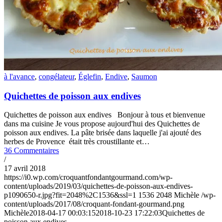
à l'avance
,
congélateur
,
Églefin
,
Endive
,
Saumon
Quichettes de poisson aux endives
Quichettes de poisson aux endives Bonjour à tous et bienvenue
dans ma cuisine Je vous propose aujourd'hui des Quichettes de
poisson aux endives. La pâte brisée dans laquelle j'ai ajouté des
herbes de Provence était très croustillante et…
36 Commentaires
/
17 avril 2018
https://i0.wp.com/croquantfondantgourmand.com/wp-
content/uploads/2019/03/quichettes-de-poisson-aux-endives-
p1090650-r.jpg?fit=2048%2C1536&ssl=1
1536
2048
Michèle
/wp-
content/uploads/2017/08/croquant-fondant-gourmand.png
Michèle
2018-04-17 00:03:15
2018-10-23 17:22:03
Quichettes de
poisson aux endives