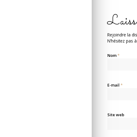
Laiss
Rejoindre la di
N’hésitez pas à
Nom
*
E-mail
*
Site web