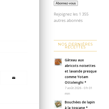
Abonnez-vous
Rejoignez les 1 355
autres abonnés
NOS DERNIÈRES
RECETTES
Gâteau aux
abricots noisettes
et lavande presque
comme Yotam
Ottolenghi *
7 août 2026 - 0 h 01
min
Bouchées de lapin
à la toscane *