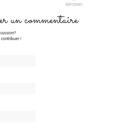
RÉPONSES
er un commentaire
scussion?
 contribuer !