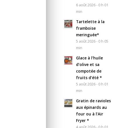
6 août 2026 - 0 h 01
min
Tartelette à la
framboise
meringuée*
5 août 2026 - 0 h 05
min
Glace à l’huile
d’olive et sa
compotée de
fruits d’été *
5 août 2026 - 0 h 01
min
Gratin de ravioles
aux épinards au
four ou à l’Air
Fryer *
4 août 2026 - 0 h 01