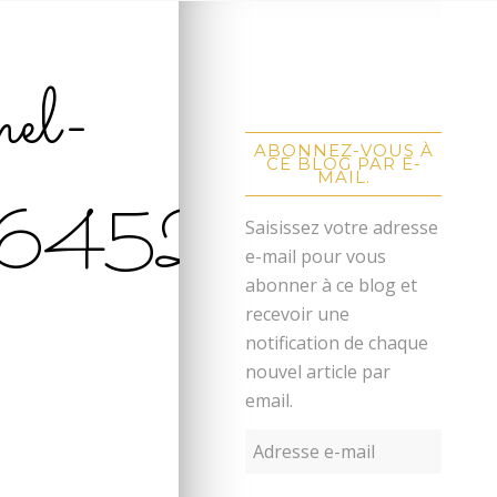
mel-
ABONNEZ-VOUS À
CE BLOG PAR E-
MAIL.
6452
Saisissez votre adresse
e-mail pour vous
abonner à ce blog et
recevoir une
notification de chaque
nouvel article par
email.