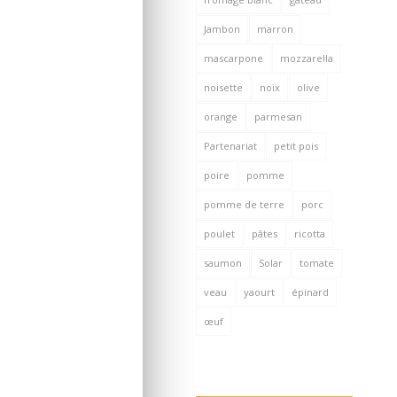
Jambon
marron
mascarpone
mozzarella
noisette
noix
olive
orange
parmesan
Partenariat
petit pois
poire
pomme
pomme de terre
porc
poulet
pâtes
ricotta
saumon
Solar
tomate
veau
yaourt
épinard
œuf