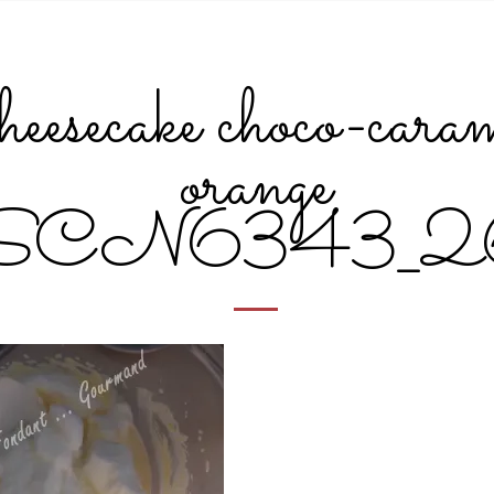
eesecake choco-cara
orange
SCN6343_2