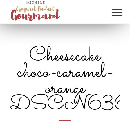
Cheesecake
choco-caramel-
orange
DSCN636