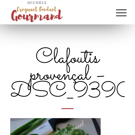
Clafoutis
provençal –
DSC_9390_