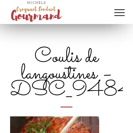
Coulis de
langoustines –
DSC_9484