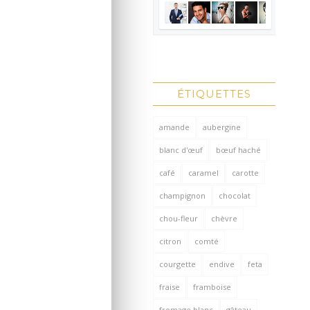
ÉTIQUETTES
amande
aubergine
blanc d'œuf
bœuf haché
café
caramel
carotte
champignon
chocolat
chou-fleur
chèvre
citron
comté
courgette
endive
feta
fraise
framboise
fromage blanc
gâteau