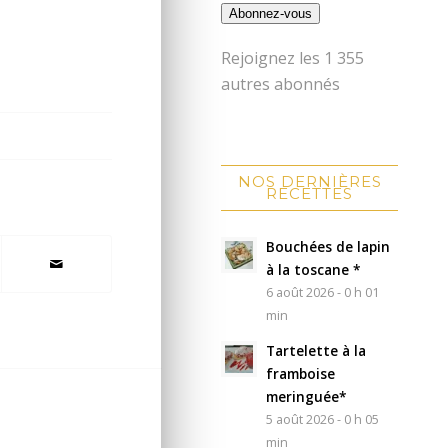
Abonnez-vous
Rejoignez les 1 355
autres abonnés
NOS DERNIÈRES
RECETTES
Bouchées de lapin
à la toscane *
6 août 2026 - 0 h 01
min
Tartelette à la
framboise
meringuée*
5 août 2026 - 0 h 05
min