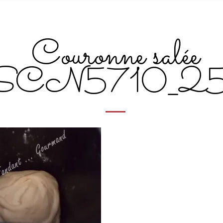
Couronne salée
SCN5710_2