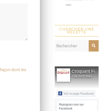
min
CHERCHER UNE
RECETTE
 façon dont les
Croquant Fondant
+ de 2000 likes
Voir la page Facebook
Rejoignez-moi sur
Facebook