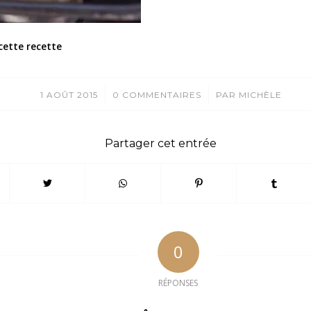
cette recette
/
/
1 AOÛT 2015
0 COMMENTAIRES
PAR
MICHÈLE
Partager cet entrée
0
RÉPONSES