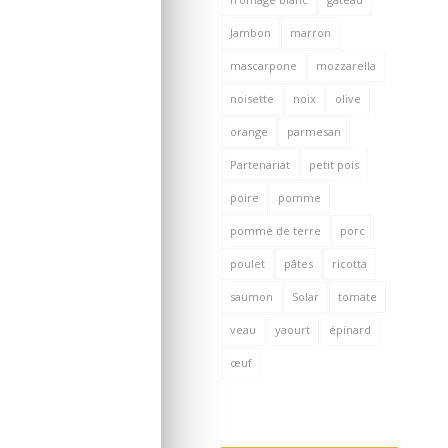
Jambon
marron
mascarpone
mozzarella
noisette
noix
olive
orange
parmesan
Partenariat
petit pois
poire
pomme
pomme de terre
porc
poulet
pâtes
ricotta
saumon
Solar
tomate
veau
yaourt
épinard
œuf