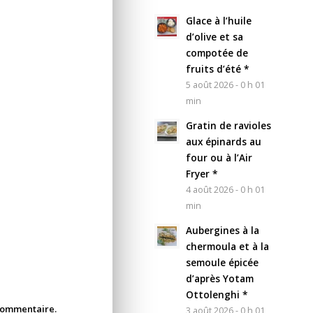
Glace à l’huile
d’olive et sa
compotée de
fruits d’été *
5 août 2026 - 0 h 01
min
Gratin de ravioles
aux épinards au
four ou à l’Air
Fryer *
4 août 2026 - 0 h 01
min
Aubergines à la
chermoula et à la
semoule épicée
d’après Yotam
Ottolenghi *
 commentaire.
3 août 2026 - 0 h 01