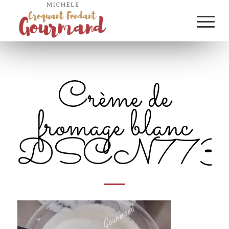
Crème de
fromage blanc
DSCN7737