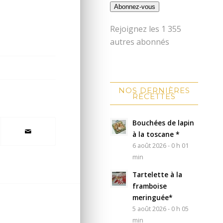
Abonnez-vous
Rejoignez les 1 355
autres abonnés
NOS DERNIÈRES
RECETTES
Bouchées de lapin
à la toscane *
6 août 2026 - 0 h 01
min
Tartelette à la
framboise
meringuée*
5 août 2026 - 0 h 05
min