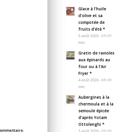
Glace à l’huile
d’olive et sa
compotée de
fruits d’été *
5 août 2026 - 0 h 01
min
Gratin de ravioles
aux épinards au
four ou à l’Air
Fryer *
4 août 2026 - 0 h 01
min
Aubergines à la
chermoula et à la
semoule épicée
d’après Yotam
Ottolenghi *
 commentaire.
3 août 2026 - 0 h 01