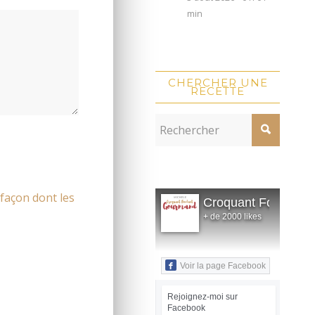
min
CHERCHER UNE
RECETTE
 façon dont les
Croquant Fondant
+ de 2000 likes
Voir la page Facebook
Rejoignez-moi sur
Facebook