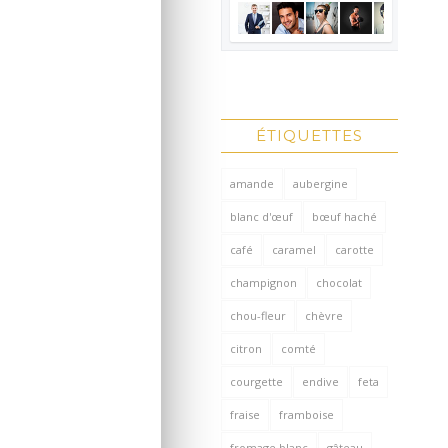
ÉTIQUETTES
amande
aubergine
blanc d'œuf
bœuf haché
café
caramel
carotte
champignon
chocolat
chou-fleur
chèvre
citron
comté
courgette
endive
feta
fraise
framboise
fromage blanc
gâteau