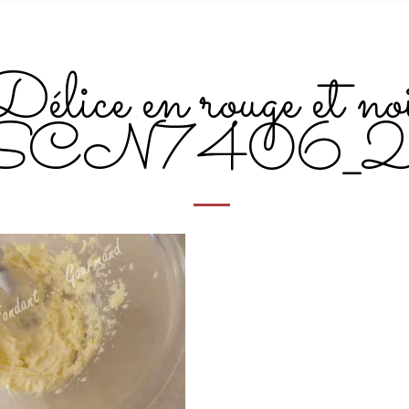
Délice en rouge et no
SCN7406_2