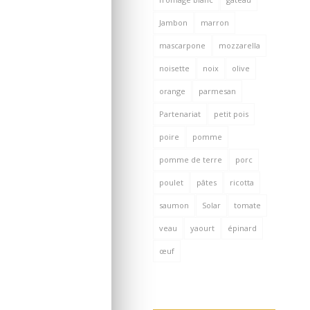
Jambon
marron
mascarpone
mozzarella
noisette
noix
olive
orange
parmesan
Partenariat
petit pois
poire
pomme
pomme de terre
porc
poulet
pâtes
ricotta
saumon
Solar
tomate
veau
yaourt
épinard
œuf