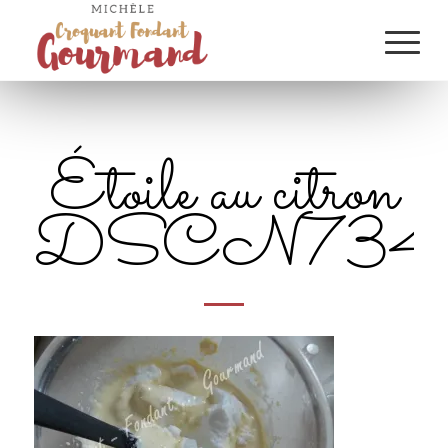
Étoile au citron
DSCN734