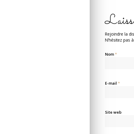
Laiss
Rejoindre la di
N’hésitez pas à
Nom
*
E-mail
*
Site web