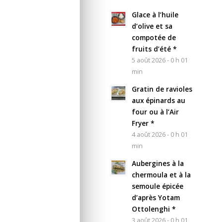
Glace à l’huile
d’olive et sa
compotée de
fruits d’été *
5 août 2026 - 0 h 01
min
Gratin de ravioles
aux épinards au
four ou à l’Air
Fryer *
4 août 2026 - 0 h 01
min
Aubergines à la
chermoula et à la
semoule épicée
d’après Yotam
Ottolenghi *
3 août 2026 - 0 h 01