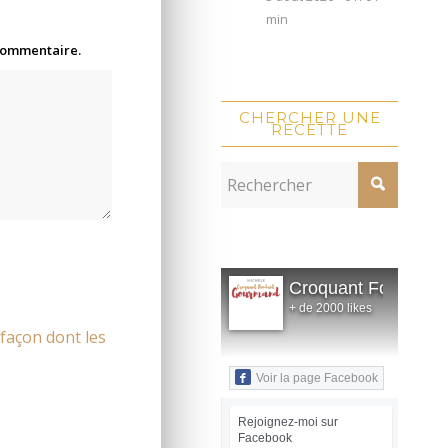
min
 commentaire.
CHERCHER UNE
RECETTE
Croquant Fondant
+ de 2000 likes
 façon dont les
Voir la page Facebook
Rejoignez-moi sur
Facebook