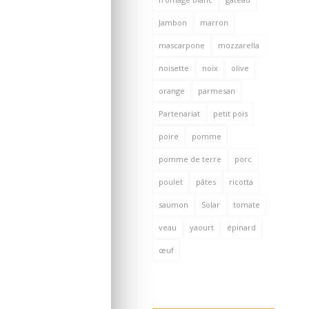
Jambon
marron
mascarpone
mozzarella
noisette
noix
olive
orange
parmesan
Partenariat
petit pois
poire
pomme
pomme de terre
porc
poulet
pâtes
ricotta
saumon
Solar
tomate
veau
yaourt
épinard
œuf