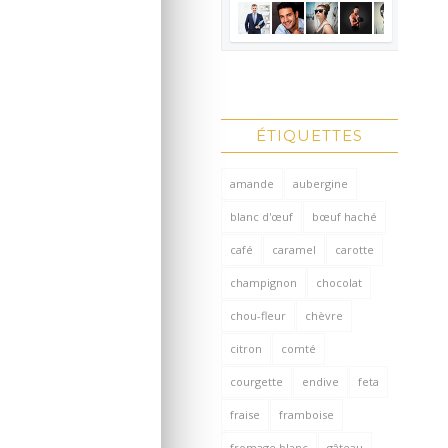
ÉTIQUETTES
amande
aubergine
blanc d'œuf
bœuf haché
café
caramel
carotte
champignon
chocolat
chou-fleur
chèvre
citron
comté
courgette
endive
feta
fraise
framboise
fromage blanc
gâteau