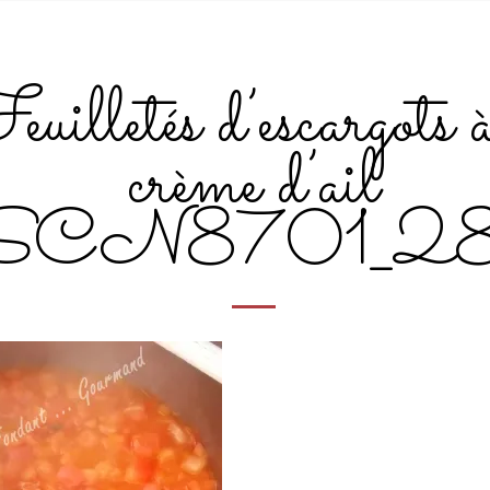
uilletés d’escargots 
crème d’ail
SCN8701_2