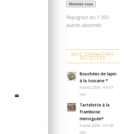
Abonnez-vous
Rejoignez les 1 355
autres abonnés
NOS DERNIÈRES
RECETTES
Bouchées de lapin
à la toscane *
6 août 2026 - 0 h 01
min
Tartelette à la
framboise
meringuée*
5 août 2026 - 0 h 05
min