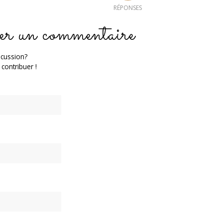
RÉPONSES
er un commentaire
scussion?
 contribuer !