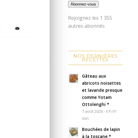
Abonnez-vous
Rejoignez les 1 355
autres abonnés
NOS DERNIÈRES
RECETTES
Gâteau aux
abricots noisettes
et lavande presque
comme Yotam
Ottolenghi *
7 août 2026 - 0 h 01
min
Bouchées de lapin
à la toscane *