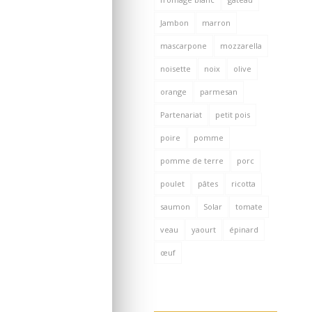
Jambon
marron
mascarpone
mozzarella
noisette
noix
olive
orange
parmesan
Partenariat
petit pois
poire
pomme
pomme de terre
porc
poulet
pâtes
ricotta
saumon
Solar
tomate
veau
yaourt
épinard
œuf