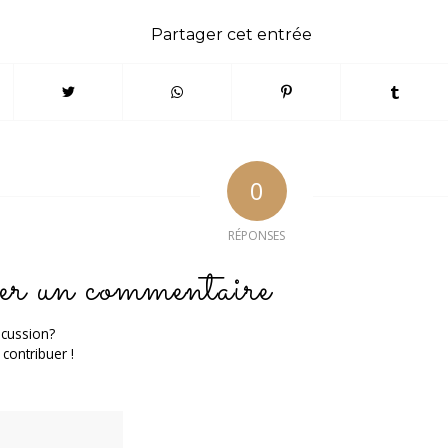
Partager cet entrée
0
RÉPONSES
er un commentaire
scussion?
 contribuer !