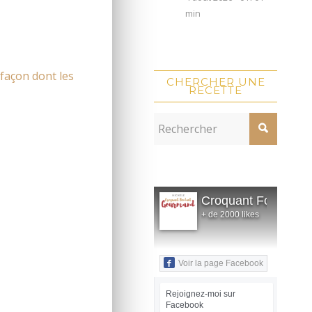
min
 façon dont les
CHERCHER UNE
RECETTE
Croquant Fondant
+ de 2000 likes
Voir la page Facebook
Rejoignez-moi sur
Facebook