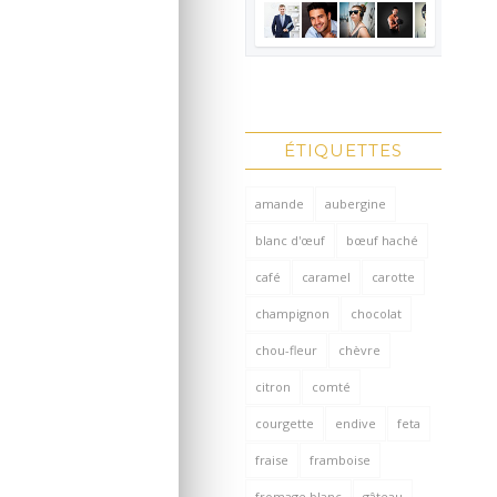
ÉTIQUETTES
amande
aubergine
blanc d'œuf
bœuf haché
café
caramel
carotte
champignon
chocolat
chou-fleur
chèvre
citron
comté
courgette
endive
feta
fraise
framboise
fromage blanc
gâteau