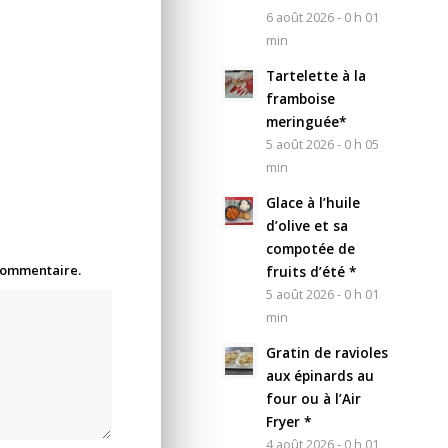
6 août 2026 - 0 h 01
min
Tartelette à la
framboise
meringuée*
5 août 2026 - 0 h 05
min
Glace à l’huile
d’olive et sa
compotée de
 commentaire.
fruits d’été *
5 août 2026 - 0 h 01
min
Gratin de ravioles
aux épinards au
four ou à l’Air
Fryer *
4 août 2026 - 0 h 01