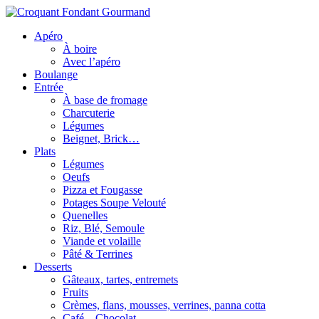
Apéro
À boire
Avec l’apéro
Boulange
Entrée
À base de fromage
Charcuterie
Légumes
Beignet, Brick…
Plats
Légumes
Oeufs
Pizza et Fougasse
Potages Soupe Velouté
Quenelles
Riz, Blé, Semoule
Viande et volaille
Pâté & Terrines
Desserts
Gâteaux, tartes, entremets
Fruits
Crèmes, flans, mousses, verrines, panna cotta
Café – Chocolat