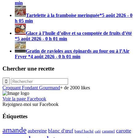
min
Tartelette à la framboise meringuée*
5 août 2026 - 0
h 05 min
Glace à l’huile d’olive et sa compotée de fruits d’été
*
5 août 2026 - 0 h 01 min
Gratin de ravioles aux épinards au four ou à l’Air
Fryer *
4 août 2026 - 0 h 01 min
Chercher une recette
Croquant Fondant Gourmand
+ de 2000 likes
Voir la page Facebook
Rejoignez-moi sur Facebook
Étiquettes
amande
carotte
blanc d'œuf
aubergine
caramel
bœuf haché
café