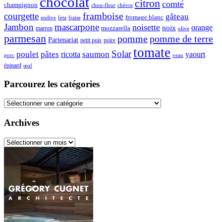
chocolat
citron
comté
champignon
chou-fleur
chèvre
framboise
courgette
gâteau
fromage blanc
endive
feta
fraise
Jambon
mascarpone
noisette
orange
noix
mozzarella
marron
olive
parmesan
pomme de terre
pomme
Partenariat
petit pois
poire
tomate
Solar
poulet
pâtes
ricotta
saumon
yaourt
porc
veau
épinard
œuf
Parcourez les catégories
Parcourez
les
catégories
Archives
Archives