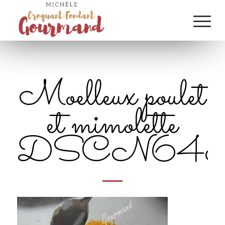
Moelleux poulet
et mimolette
DSCN6481