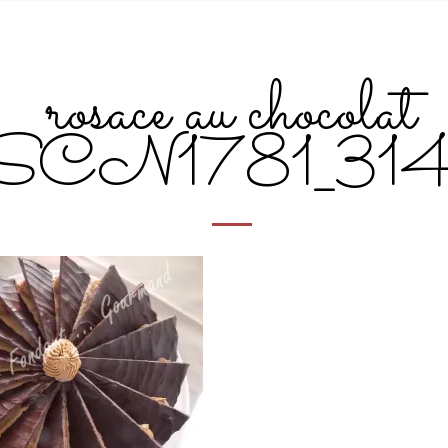
rosace au chocolat
SCN1781_31