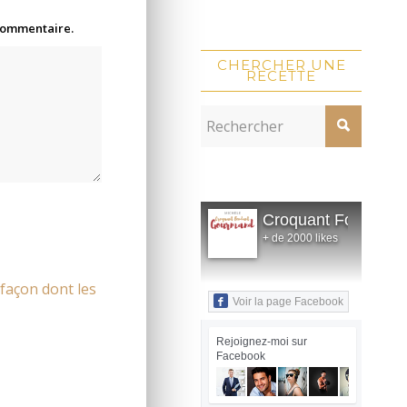
 commentaire.
CHERCHER UNE
RECETTE
Croquant Fondant
+ de 2000 likes
 façon dont les
Voir la page Facebook
Rejoignez-moi sur
Facebook