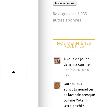
Abonnez-vous
Rejoignez les 1 355
autres abonnés
NOS DERNIÈRES
RECETTES
À vous de jouer
dans ma cuisine
8 août 2026 - 6 h 01
min
Gâteau aux
abricots noisettes
et lavande presque
comme Yotam
Ottolenghi *