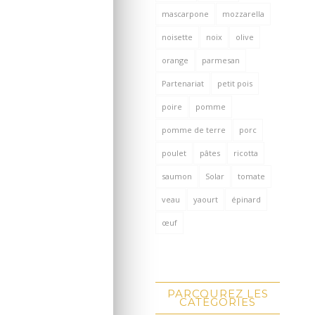
mascarpone
mozzarella
noisette
noix
olive
orange
parmesan
Partenariat
petit pois
poire
pomme
pomme de terre
porc
poulet
pâtes
ricotta
saumon
Solar
tomate
veau
yaourt
épinard
œuf
PARCOUREZ LES
CATÉGORIES