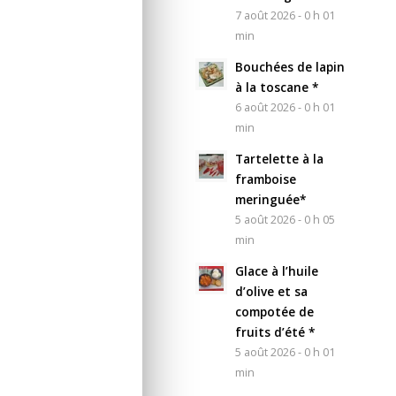
7 août 2026 - 0 h 01
min
Bouchées de lapin
à la toscane *
6 août 2026 - 0 h 01
min
Tartelette à la
framboise
meringuée*
5 août 2026 - 0 h 05
min
Glace à l’huile
d’olive et sa
compotée de
fruits d’été *
5 août 2026 - 0 h 01
min