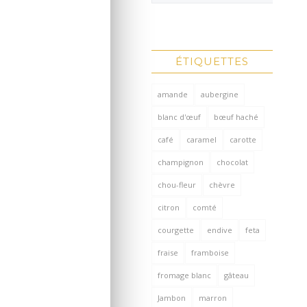
ÉTIQUETTES
amande
aubergine
blanc d'œuf
bœuf haché
café
caramel
carotte
champignon
chocolat
chou-fleur
chèvre
citron
comté
courgette
endive
feta
fraise
framboise
fromage blanc
gâteau
Jambon
marron