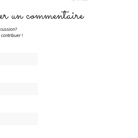
er un commentaire
scussion?
 contribuer !