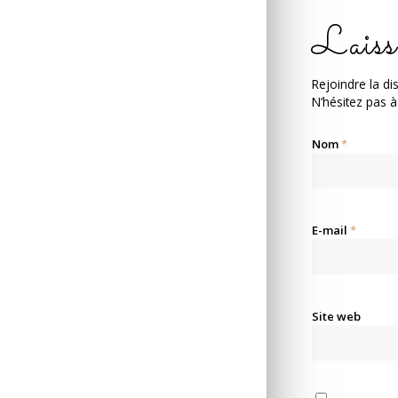
Laiss
Rejoindre la di
N’hésitez pas à
Nom
*
E-mail
*
Site web