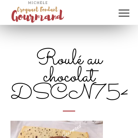
Roulé au
chocolat
DSCN7545