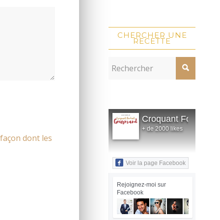
CHERCHER UNE
RECETTE
Croquant Fondant
+ de 2000 likes
 façon dont les
Voir la page Facebook
Rejoignez-moi sur
Facebook