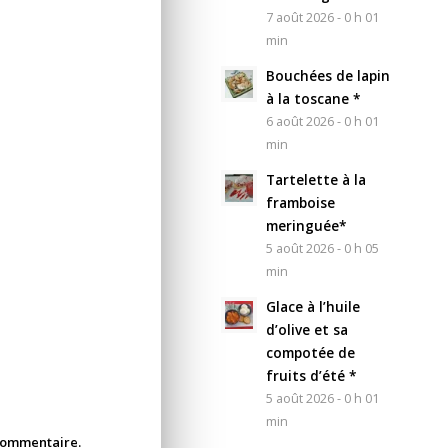
7 août 2026 - 0 h 01
min
Bouchées de lapin
à la toscane *
6 août 2026 - 0 h 01
min
Tartelette à la
framboise
meringuée*
5 août 2026 - 0 h 05
min
Glace à l’huile
d’olive et sa
compotée de
fruits d’été *
5 août 2026 - 0 h 01
min
 commentaire.