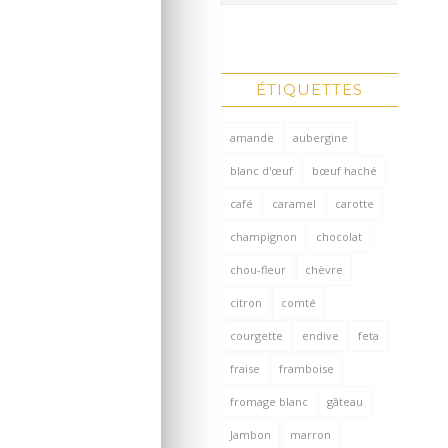
ÉTIQUETTES
amande
aubergine
blanc d'œuf
bœuf haché
café
caramel
carotte
champignon
chocolat
chou-fleur
chèvre
citron
comté
courgette
endive
feta
fraise
framboise
fromage blanc
gâteau
Jambon
marron