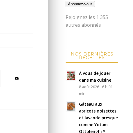
Abonnez-vous
Rejoignez les 1 355
autres abonnés
NOS DERNIÈRES
RECETTES
À vous de jouer
dans ma cuisine
8 août 2026 - 6 h 01
min
Gâteau aux
abricots noisettes
et lavande presque
comme Yotam
Ottolenghi *