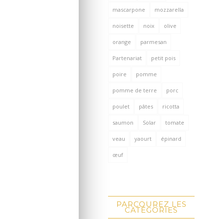
mascarpone
mozzarella
noisette
noix
olive
orange
parmesan
Partenariat
petit pois
poire
pomme
pomme de terre
porc
poulet
pâtes
ricotta
saumon
Solar
tomate
veau
yaourt
épinard
œuf
PARCOUREZ LES
CATÉGORIES