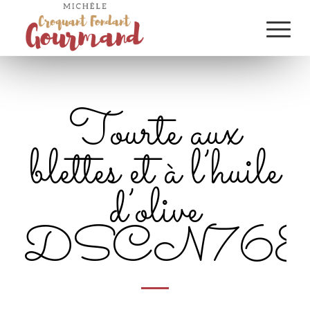
Tourte aux
blettes et à l’huile
d’olive
DSCN7687