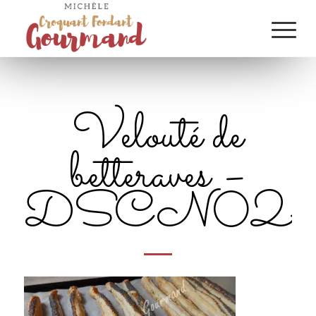
Velouté de
betteraves –
DSCN0243