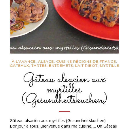
À L'AVANCE
,
ALSACE
,
CUISINE RÉGIONS DE FRANCE
,
GÂTEAUX, TARTES, ENTREMETS
,
LAIT RIBOT
,
MYRTILLE
Gâteau alsacien aux
myrtilles
(Gesundheitskuchen)
Gâteau alsacien aux myrtilles (Gesundheitskuchen)
Bonjour à tous. Bienvenue dans ma cuisine. ... Un Gâteau