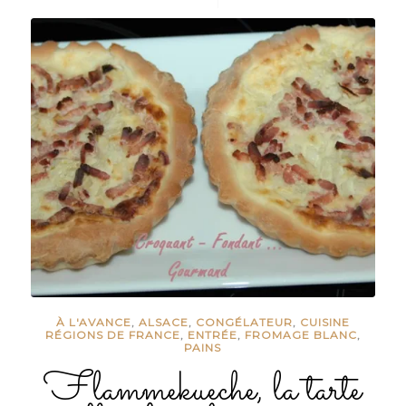
À L'AVANCE
,
ALSACE
,
CONGÉLATEUR
,
CUISINE
RÉGIONS DE FRANCE
,
ENTRÉE
,
FROMAGE BLANC
,
PAINS
Flammekueche, la tarte