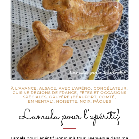
À L'AVANCE
,
ALSACE
,
AVEC L'APÉRO
,
CONGÉLATEUR
,
CUISINE RÉGIONS DE FRANCE
,
FÊTES ET OCCASIONS
SPÉCIALES
,
GRUYÈRE (BEAUFORT, COMTÉ,
EMMENTAL)
,
NOISETTE
,
NOIX
,
PÂQUES
Lamala pour l’apéritif
Lamala pour l'apéritif Bonjour à tous. Bienvenue dans ma