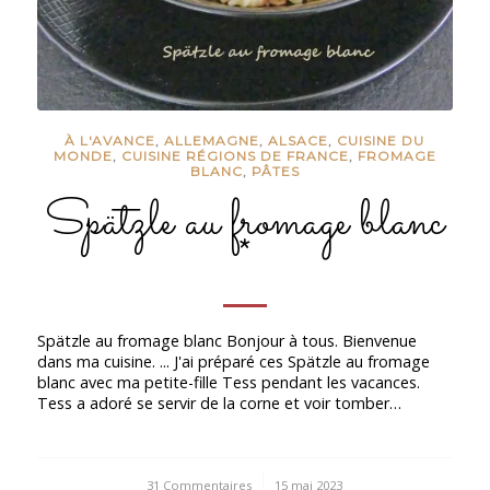
À L'AVANCE
,
ALLEMAGNE
,
ALSACE
,
CUISINE DU
MONDE
,
CUISINE RÉGIONS DE FRANCE
,
FROMAGE
BLANC
,
PÂTES
Spätzle au fromage blanc
*
Spätzle au fromage blanc Bonjour à tous. Bienvenue
dans ma cuisine. ... J'ai préparé ces Spätzle au fromage
blanc avec ma petite-fille Tess pendant les vacances.
Tess a adoré se servir de la corne et voir tomber…
31 Commentaires
/
15 mai 2023