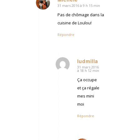
31 mars 2016 à 9 h 15 min
dit
:
Pas de chômage dans la
cuisine de Loulou!
Répondre
ludmilla
31 mars 2016
dit
à 18 h 12 min
:
Ça occupe
et ça régale
mes mini
moi
Répondre