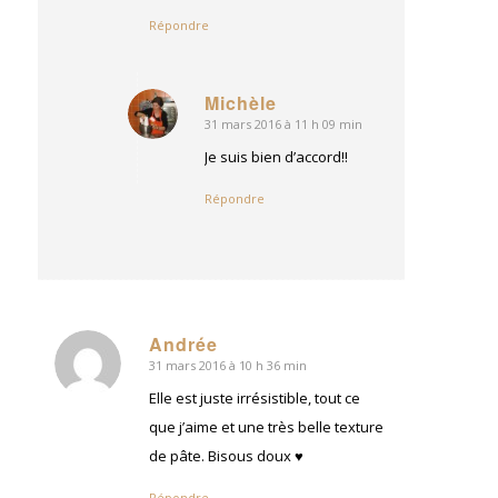
Répondre
Michèle
31 mars 2016 à 11 h 09 min
dit
:
Je suis bien d’accord!!
Répondre
Andrée
31 mars 2016 à 10 h 36 min
dit
:
Elle est juste irrésistible, tout ce
que j’aime et une très belle texture
de pâte. Bisous doux ♥
Répondre