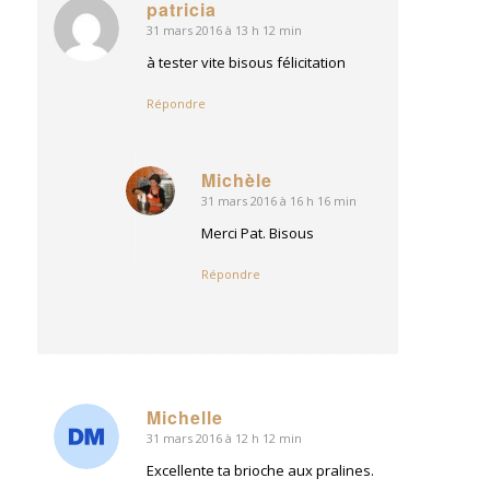
patricia
31 mars 2016 à 13 h 12 min
dit
:
à tester vite bisous félicitation
Répondre
Michèle
31 mars 2016 à 16 h 16 min
dit
:
Merci Pat. Bisous
Répondre
Michelle
31 mars 2016 à 12 h 12 min
dit
:
Excellente ta brioche aux pralines.