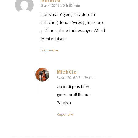
3 avril 2016 à 0 h 59 min
dit
:
dans ma région , on adore la
brioche ( deux-sèvres ) , mais aux
prâlines , il me faut essayer .Merci
Mimi et bises
Répondre
Michèle
3 avril 2016 à 8 h 39 min
dit
:
Un petit plus bien
gourmand! Bisous
Patalva
Répondre