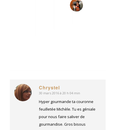
Michèle
1
dit
avril
:
2016
à
11
h
12
min
Répondre
Chrystel
30 mars 2016 à 20 h 04 min
dit
:
Hyper gourmande ta couronne
feuilletée Michèle. Tu es géniale
pour nous faire saliver de
gourmandise. Gros bisous