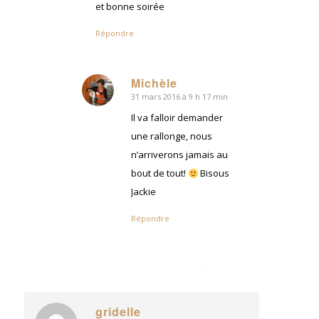
et bonne soirée
Répondre
Michèle
31 mars 2016 à 9 h 17 min
dit
:
Il va falloir demander
une rallonge, nous
n’arriverons jamais au
bout de tout!
Bisous
Jackie
Répondre
gridelle