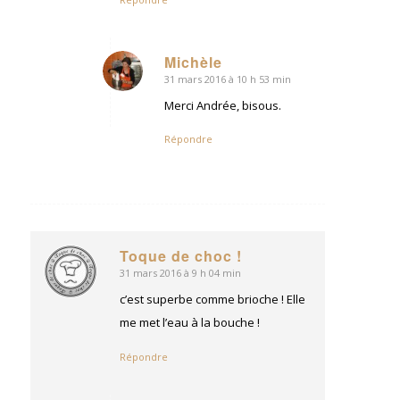
Michèle
31 mars 2016 à 10 h 53 min
dit
:
Merci Andrée, bisous.
Répondre
Toque de choc !
31 mars 2016 à 9 h 04 min
dit
:
c’est superbe comme brioche ! Elle
me met l’eau à la bouche !
Répondre