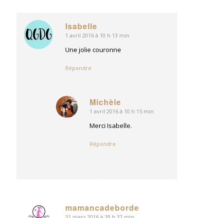
Isabelle
1 avril 2016 à 10 h 13 min
dit
:
Une jolie couronne
Répondre
Michèle
1 avril 2016 à 10 h 15 min
dit
:
Merci Isabelle.
Répondre
mamancadeborde
31 mars 2016 à 18 h 32 min