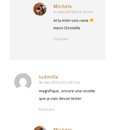
Michèle
31 mars 2016 à 9 h 14 min
dit
:
et tu m’en vois ravie
merci Christelle
Répondre
ludmilla
30 mars 2016 à 22 h 00 min
dit
:
magnifique , encore une recette
que je vais devoir tester
Répondre
Michèle