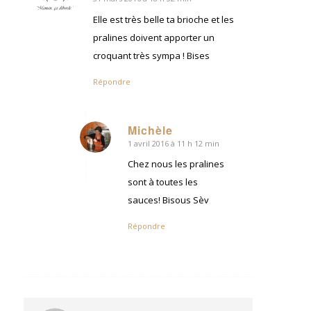
dit
:
Elle est très belle ta brioche et les
pralines doivent apporter un
croquant très sympa ! Bises
Répondre
Michèle
1 avril 2016 à 11 h 12 min
dit
:
Chez nous les pralines
sont à toutes les
sauces! Bisous Sèv
Répondre