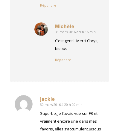
Répondre
Michèle
31 mars 2016 à 9 h 16 min
dit
:
C’est gentil. Merci Chrys,
bisous
Répondre
jackie
30 mars 2016 à 20 h 00 min
dit
:
Superbe, je l’avais vue sur FB et
vraiment encore une dans mes
favoris, elles s’accumulent.Bisous