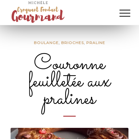
BOULANGE
,
BRIOCHES
,
PRALINE
Couronne
feuilletée aux
pralines