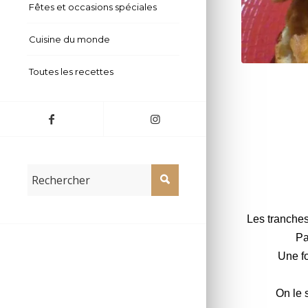
Fêtes et occasions spéciales
Cuisine du monde
Toutes les recettes
Croque-saumo
Les tranche
Pa
Une fo
On le 