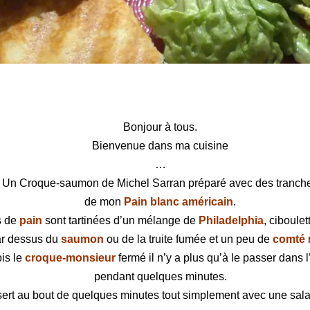
n de Michel Sarran
Bonjour à tous.
Bienvenue dans ma cuisine
…
Un Croque-saumon de Michel Sarran préparé avec des tranch
de mon
Pain blanc américain
.
s de
pain
sont tartinées d’un mélange de
Philadelphia
, ciboulet
r dessus du
saumon
ou de la truite fumée et un peu de
comté
is le
croque-monsieur
fermé il n’y a plus qu’à le passer dans l
pendant quelques minutes.
sert au bout de quelques minutes tout simplement avec une sala