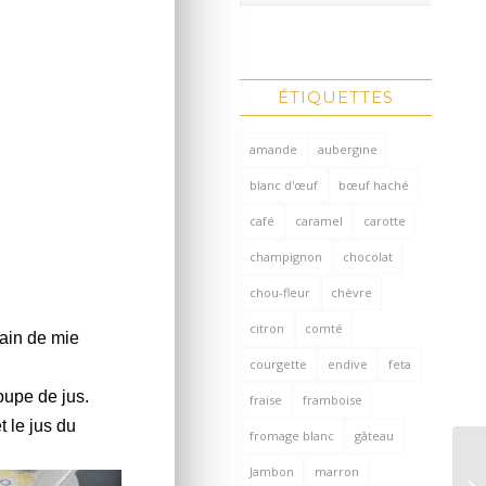
ÉTIQUETTES
amande
aubergine
blanc d'œuf
bœuf haché
café
caramel
carotte
champignon
chocolat
chou-fleur
chèvre
citron
comté
pain de mie
courgette
endive
feta
oupe de jus.
fraise
framboise
t le jus du
fromage blanc
gâteau
Jambon
marron