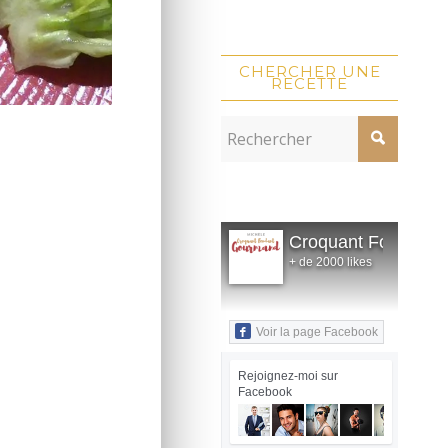
CHERCHER UNE
RECETTE
Croquant Fondant
+ de 2000 likes
Voir la page Facebook
Rejoignez-moi sur
Facebook