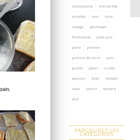
mascarpone
mozzarella
noisette
noix
olive
orange
parmesan
Partenariat
petit pois
poire
pomme
pomme de terre
porc
poulet
pâtes
ricotta
saumon
Solar
tomate
veau
yaourt
épinard
pain.
œuf
PARCOUREZ LES
CATÉGORIES