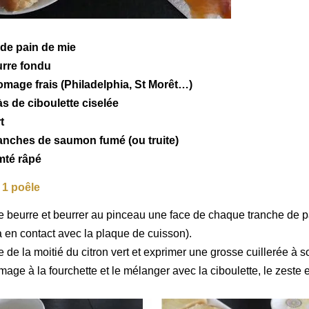
 de
pain de mie
urre fondu
omage frais
(Philadelphia, St Morêt…)
às de ciboulette ciselée
t
tranches de
saumon fumé
(ou truite)
mté râpé
 1 poêle
le beurre et beurrer au pinceau une face de chaque tranche de 
ra en contact avec la plaque de cuisson).
 de la moitié du citron vert et exprimer une grosse cuillerée à s
mage à la fourchette et le mélanger avec la ciboulette, le zeste e