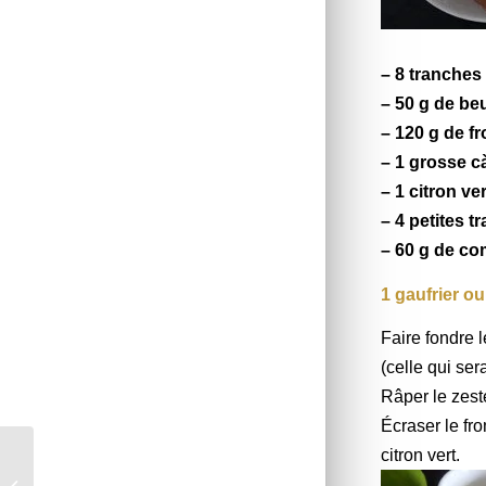
– 8 tranches
– 50 g de be
– 120 g de
fr
– 1 grosse c
– 1
citron ver
– 4 petites 
– 60 g de co
1 gaufrier ou
Faire fondre 
(celle qui se
Râper le zeste
Écraser le fro
citron vert.
Soffioni des Abruzzes
– Foodista challenge #