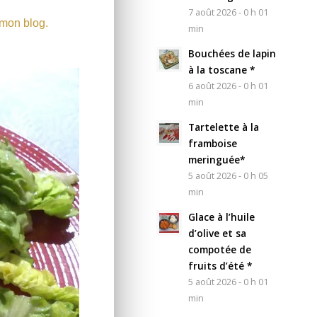
7 août 2026 - 0 h 01
 mon blog.
min
Bouchées de lapin
à la toscane *
6 août 2026 - 0 h 01
min
Tartelette à la
framboise
meringuée*
5 août 2026 - 0 h 05
min
Glace à l’huile
d’olive et sa
compotée de
fruits d’été *
5 août 2026 - 0 h 01
min