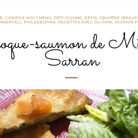
E
,
COMPILE MOI 1 MENU
,
DÉFI CUISINE
,
DÉFIS
,
GRUYÈRE (BEAUF
MMENTAL)
,
PHILADELPHIA
,
RECETTES AVEC DU PAIN
,
SAUMON 
oque-saumon de Mi
Sarran