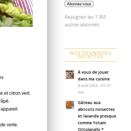
Abonnez-vous
Rejoignez les 1 355
autres abonnés
NOS DERNIÈRES
RECETTES
À vous de jouer
es
dans ma cuisine
8 août 2026 - 6 h 01
min
te et citron vert.
râpé.
Gâteau aux
abricots noisettes
’appareil
et lavande presque
comme Yotam
de verte.
Ottolenghi *