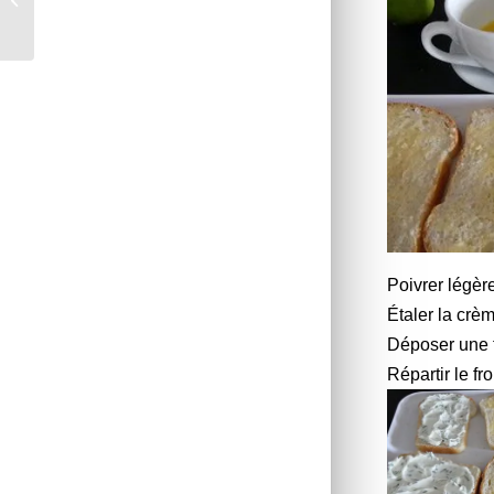
103
Poivrer légèr
Étaler la crè
Déposer une t
Répartir le f