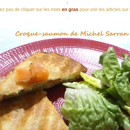
.
ez pas de cliquer sur les mots
en gras
pour voir les articles sur
.