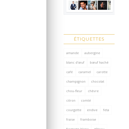
ÉTIQUETTES
amande
aubergine
blanc d'œuf
bœuf haché
café
caramel
carotte
champignon
chocolat
chou-fleur
chèvre
citron
comté
courgette
endive
feta
fraise
framboise
fromage blanc
gâteau