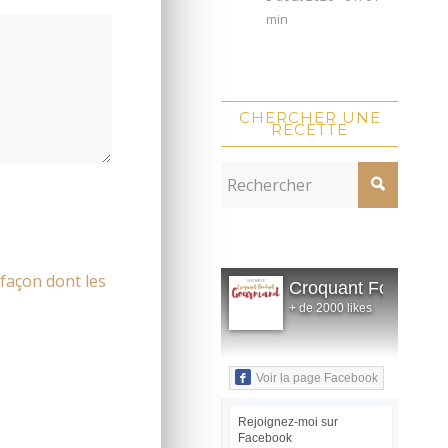
min
CHERCHER UNE
RECETTE
 façon dont les
Croquant Fondant
+ de 2000 likes
Voir la page Facebook
Rejoignez-moi sur
Facebook