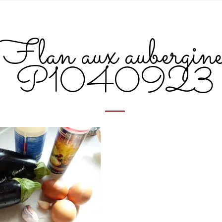
Flan aux aubergine
P1040923