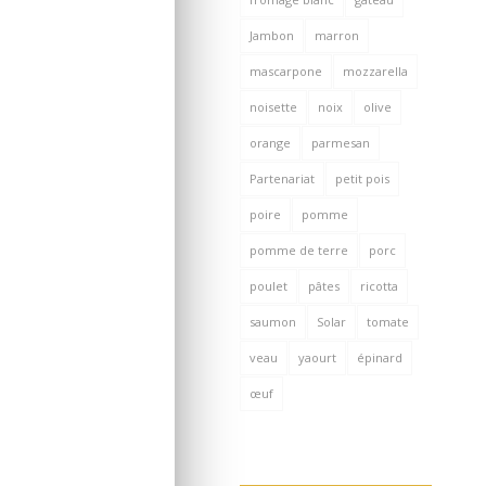
Jambon
marron
mascarpone
mozzarella
noisette
noix
olive
orange
parmesan
Partenariat
petit pois
poire
pomme
pomme de terre
porc
poulet
pâtes
ricotta
saumon
Solar
tomate
veau
yaourt
épinard
œuf