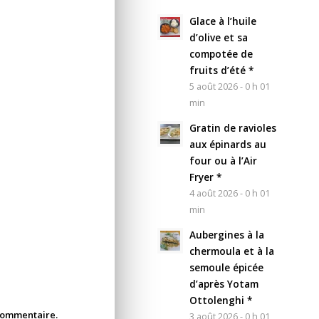
Glace à l’huile
d’olive et sa
compotée de
fruits d’été *
5 août 2026 - 0 h 01
min
Gratin de ravioles
aux épinards au
four ou à l’Air
Fryer *
4 août 2026 - 0 h 01
min
Aubergines à la
chermoula et à la
semoule épicée
d’après Yotam
Ottolenghi *
 commentaire.
3 août 2026 - 0 h 01