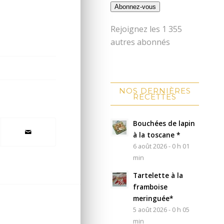
Abonnez-vous
Rejoignez les 1 355
autres abonnés
NOS DERNIÈRES
RECETTES
Bouchées de lapin
à la toscane *
6 août 2026 - 0 h 01
min
Tartelette à la
framboise
meringuée*
5 août 2026 - 0 h 05
min