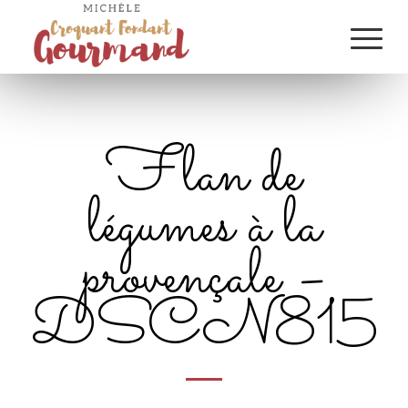
Flan de
légumes à la
provençale –
DSCN8156