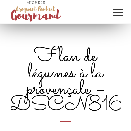
Flan de
légumes à la
provençale –
DSCN8160