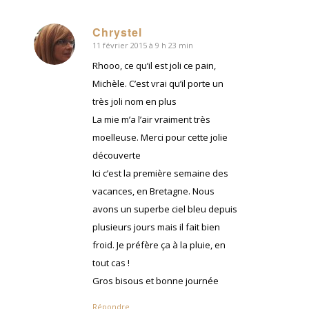
Chrystel
11 février 2015 à 9 h 23 min
dit
:
Rhooo, ce qu’il est joli ce pain,
Michèle. C’est vrai qu’il porte un
très joli nom en plus
La mie m’a l’air vraiment très
moelleuse. Merci pour cette jolie
découverte
Ici c’est la première semaine des
vacances, en Bretagne. Nous
avons un superbe ciel bleu depuis
plusieurs jours mais il fait bien
froid. Je préfère ça à la pluie, en
tout cas !
Gros bisous et bonne journée
Répondre