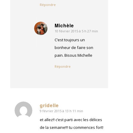
Répondre
Michèle
10 février 2015 à 5 h 27 min
dit
:
C’est toujours un
bonheur de faire son
pain. Bisous Michelle
Répondre
gridelle
9 février 2015 à 13 h 11 min
dit
:
et allez!! c’est parti avec les délices
de la semaine!!! tu commences fort!