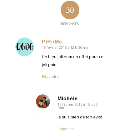
30
RÉPONSES
PiRoMa
16 février 2015 à 12 h 56 min
dit
:
Un bien joli nom en effet pour ce
joli pain
Répondre
Michèle
16 février 2015 à 15 h 35
dit
min
:
Je suis bien de ton avis!
Répondre