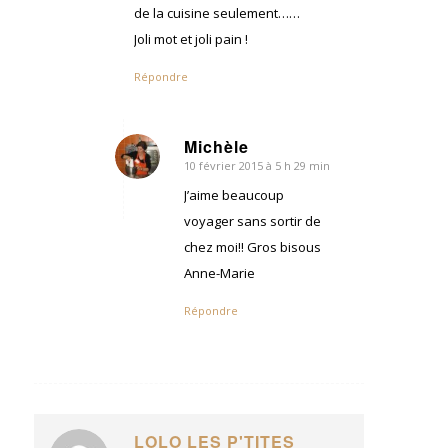
de la cuisine seulement……
Joli mot et joli pain !
Répondre
Michèle
10 février 2015 à 5 h 29 min
dit
:
J’aime beaucoup
voyager sans sortir de
chez moi!! Gros bisous
Anne-Marie
Répondre
LOLO LES P'TITES