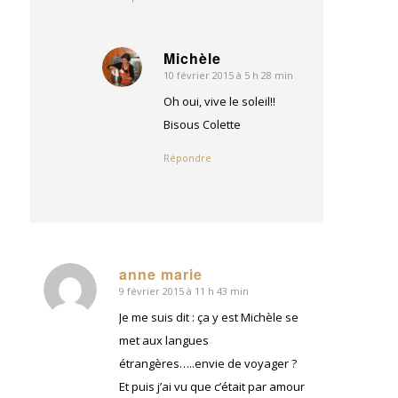
Michèle
10 février 2015 à 5 h 28 min
dit
:
Oh oui, vive le soleil!!
Bisous Colette
Répondre
anne marie
9 février 2015 à 11 h 43 min
dit
:
Je me suis dit : ça y est Michèle se
met aux langues
étrangères…..envie de voyager ?
Et puis j’ai vu que c’était par amour