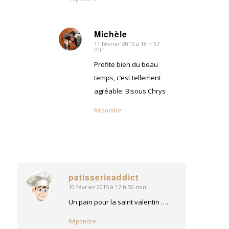
Michèle
11 février 2015 à 18 h 57
dit
min
:
Profite bien du beau
temps, c’est tellement
agréable. Bisous Chrys
Répondre
patisserieaddict
10 février 2015 à 17 h 50 min
dit
:
Un pain pour la saint valentin ….
Répondre