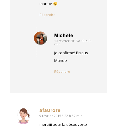
manue
Répondre
Michèle
10 février 2015 à 19 h 51
dit
min
:
Je confirme! Bisous
Manue
Répondre
afaurore
9 février 2015 à 22 h 37 min
dit
:
merciiii pour la découverte