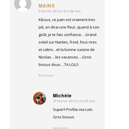
dit
MAINS
:
9 février 2015 à 10 h 58 min
Kikous, ce pain est vraiment tres
joli, on dirai une fleur, quand à son
goût, je te fais confiance….Grand
soleil sur Nantes, froid, fous rires
et calins…et la bonne cuisine de
Nicolas….les vacances….Grois
bisous doux….TA LOLO
Répondre
Michèle
10 février 2015 à 5 h 30 min
dit
:
Super!! Profite ma Lolo.
Gros bisous
Répondre