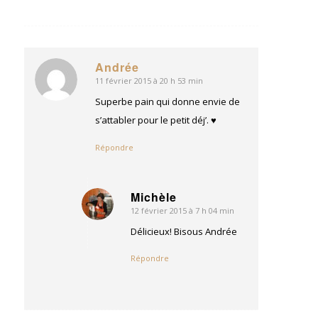
Andrée
11 février 2015 à 20 h 53 min
dit
:
Superbe pain qui donne envie de
s’attabler pour le petit déj’. ♥
Répondre
Michèle
12 février 2015 à 7 h 04 min
dit
:
Délicieux! Bisous Andrée
Répondre