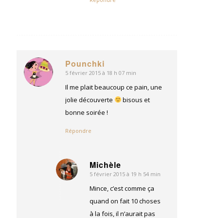
Pounchki
5 février 2015 à 18 h 07 min
dit
:
Il me plait beaucoup ce pain, une
jolie découverte
bisous et
bonne soirée !
Répondre
Michèle
5 février 2015 à 19 h 54 min
dit
:
Mince, c’est comme ça
quand on fait 10 choses
à la fois, il n’aurait pas