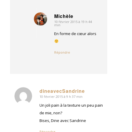
Michèle
10 février 2015 à 19 h 44
dit
min
:
En forme de cœur alors
Répondre
dineavecSandrine
10 février 2015 à 9 h 37 min
dit
:
Un joli pain à la texture un peu pain
de mie, non?
Bises, Dine avec Sandrine
Répondre