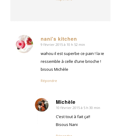
nani's kitchen
9 février 2015 à 10 h 52 min
dit
:
wahou il est superbe ce pain ! la ie
ressemble à celle d’une brioche !
bisous Michèle
Répondre
Michèle
10 février 2015 à 5 h 30 min
dit
:
C’est tout à fait ça!!
Bisous Nani
Répondre