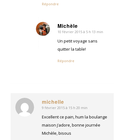
Répondre
Michèle
10 février 2015 à 5 h 13 min
dit
:
Un petit voyage sans
quitter la table!
Répondre
michelle
9 février 2015 à 15 h 20 min
dit
:
Excellent ce pain, hum la boulange
maison j’adore, bonne journée
Michèle, bisous