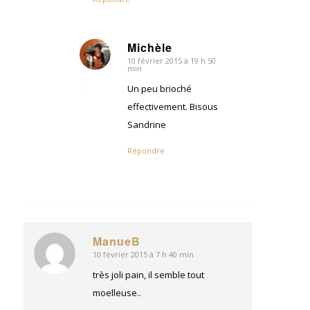
Michèle
10 février 2015 à 19 h 50
dit
min
:
Un peu brioché
effectivement. Bisous
Sandrine
Répondre
ManueB
10 février 2015 à 7 h 40 min
dit
:
très joli pain, il semble tout
moelleuse..