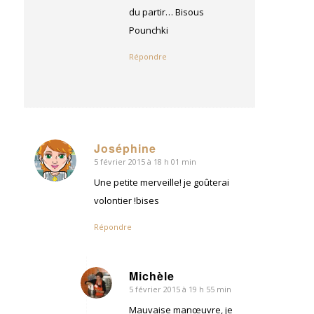
du partir… Bisous
Pounchki
Répondre
Joséphine
5 février 2015 à 18 h 01 min
dit
:
Une petite merveille! je goûterai
volontier !bises
Répondre
Michèle
5 février 2015 à 19 h 55 min
dit
:
Mauvaise manœuvre, je