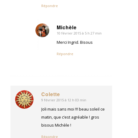
Répondre
Michèle
10 février 2015 à 5 h 27 min
dit
:
Merci Ingrid. Bisous
Répondre
Colette
9 février 2015 à 12 h 03 min
dit
:
Joli mais sans moi !!! beau soleil ce
matin, que c’est agréable ! gros
bisous Michèle !
Répondre