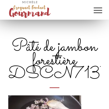
Pâté de jambon
forestière
DSCN7137