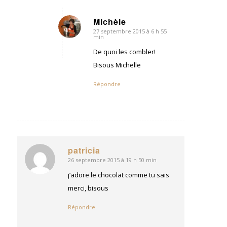
Michèle
27 septembre 2015 à 6 h 55
dit
min
:
De quoi les combler!
Bisous Michelle
Répondre
patricia
26 septembre 2015 à 19 h 50 min
dit
:
j’adore le chocolat comme tu sais
merci, bisous
Répondre