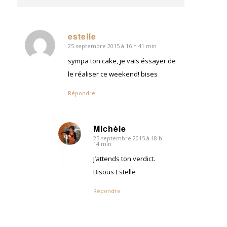
estelle
25 septembre 2015 à 16 h 41 min
dit
:
sympa ton cake, je vais éssayer de
le réaliser ce weekend! bises
Répondre
Michèle
25 septembre 2015 à 18 h
dit
14 min
:
J’attends ton verdict.
Bisous Estelle
Répondre