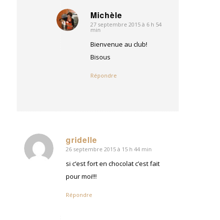
Michèle
27 septembre 2015 à 6 h 54
dit
min
:
Bienvenue au club!
Bisous
Répondre
gridelle
26 septembre 2015 à 15 h 44 min
dit
:
si c’est fort en chocolat c’est fait
pour moi!!!
Répondre