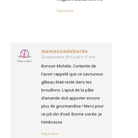
Répondre
mamancadeborde
25 septembre 2015 à 20 h 17 min
dit
:
Bonsoir Michèle. Contente de
t’avoir rappelé que ce savoureux
gâteau était resté dans tes
brouillons. L’ajout de la pâte
d’amande doit apporter encore
plus de gourmandise ! Merci pour
ce joli clin d’oeil. Bonne soirée. Je
t’embrasse
Répondre