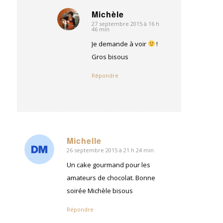
Michèle
27 septembre 2015 à 16 h
dit
46 min
:
Je demande à voir
!
Gros bisous
Répondre
Michelle
26 septembre 2015 à 21 h 24 min
dit
:
Un cake gourmand pour les
amateurs de chocolat. Bonne
soirée Michèle bisous
Répondre