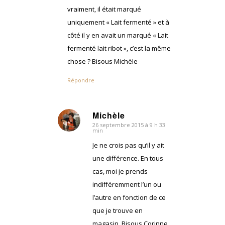
vraiment, il était marqué
uniquement « Lait fermenté » et à
côté il y en avait un marqué « Lait
fermenté lait ribot », c’est la même
chose ? Bisous Michèle
Répondre
Michèle
26 septembre 2015 à 9 h 33
dit
min
:
Je ne crois pas qu’il y ait
une différence. En tous
cas, moi je prends
indifféremment l’un ou
l’autre en fonction de ce
que je trouve en
magasin. Bisous Corinne