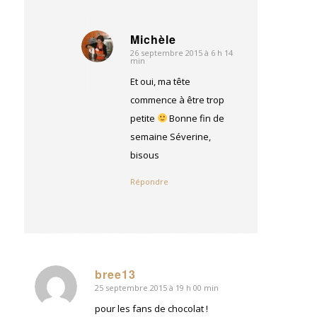
Michèle
26 septembre 2015 à 6 h 14
dit
min
:
Et oui, ma tête
commence à être trop
petite
Bonne fin de
semaine Séverine,
bisous
Répondre
bree13
25 septembre 2015 à 19 h 00 min
dit
:
pour les fans de chocolat !