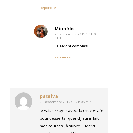
Répondre
Michèle
26 septembre 2015 à 6 h 03
dit
min
:
Ils seront comblés!
Répondre
patalva
25 septembre 2015 à 17 h 05 min
dit
:
Je vais essayer avec du choco/café
pour desserts , quand j’aurai fait
mes courses , à suivre … Merci