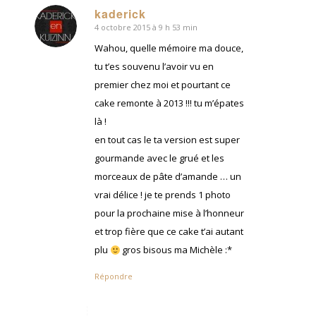
kaderick
4 octobre 2015 à 9 h 53 min
dit
:
Wahou, quelle mémoire ma douce,
tu t’es souvenu l’avoir vu en
premier chez moi et pourtant ce
cake remonte à 2013 !!! tu m’épates
là !
en tout cas le ta version est super
gourmande avec le grué et les
morceaux de pâte d’amande … un
vrai délice ! je te prends 1 photo
pour la prochaine mise à l’honneur
et trop fière que ce cake t’ai autant
plu
gros bisous ma Michèle :*
Répondre