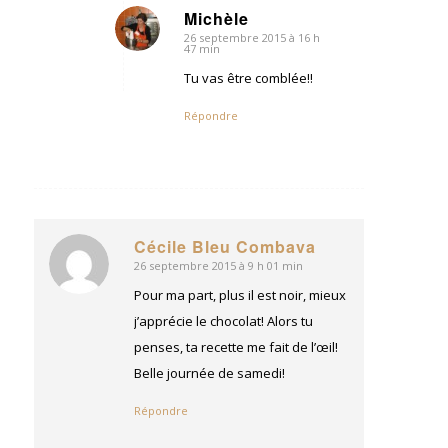
Michèle
26 septembre 2015 à 16 h
dit
47 min
:
Tu vas être comblée!!
Répondre
Cécile Bleu Combava
26 septembre 2015 à 9 h 01 min
dit
:
Pour ma part, plus il est noir, mieux
j’apprécie le chocolat! Alors tu
penses, ta recette me fait de l’œil!
Belle journée de samedi!
Répondre