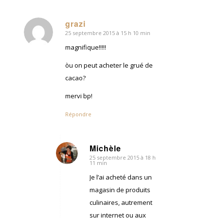
grazi
25 septembre 2015 à 15 h 10 min
dit
:
magnifique!!!!!
òu on peut acheter le grué de
cacao?
mervi bp!
Répondre
Michèle
25 septembre 2015 à 18 h
dit
11 min
:
Je l’ai acheté dans un
magasin de produits
culinaires, autrement
sur internet ou aux