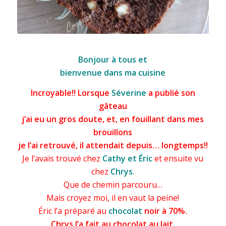
Cake fort en chocolat
Bonjour à tous et
bienvenue dans ma cuisine
Incroyable!! Lorsque
Séverine
a publié son
gâteau
j’ai eu un gros doute, et, en fouillant dans mes
brouillons
je l’ai retrouvé, il attendait depuis… longtemps!!
Je l’avais trouvé chez
Cathy et Éric
et ensuite vu
chez
Chrys.
Que de chemin parcouru…
Mais croyez moi, il en vaut la peine!
Éric l’a préparé au
chocolat
noir à 70%.
Chrys l’a fait au chocolat au lait.