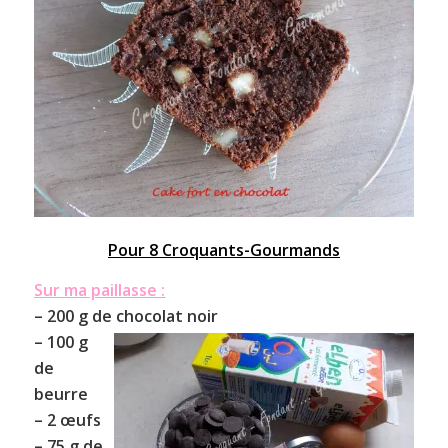
Pour 8 Croquants-Gourmands
Sur ma paillasse :
– 200 g de chocolat noir
– 100 g
de
beurre
– 2 œufs
– 75 g de