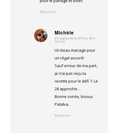
pour le partage et bises
Répondre
Michèle
25 septembre 2015 à 18 h
dit
15 min
:
Un beau mariage pour
un régal assuré!
Sauf erreur de ma part,
je n’ai pas reçu ta
recette pour le défi 7. Le
28 approche…
Bonne soirée, bisous
Patalva.
Répondre