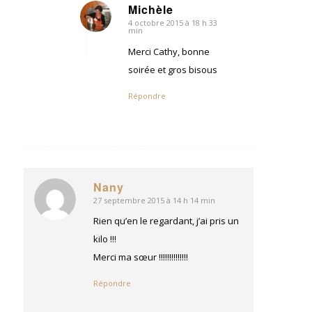
Michèle
4 octobre 2015 à 18 h 33
dit
min
:
Merci Cathy, bonne
soirée et gros bisous
Répondre
Nany
27 septembre 2015 à 14 h 14 min
dit
:
Rien qu’en le regardant, j’ai pris un
kilo !!!
Merci ma sœur !!!!!!!!!!!!!!
Répondre