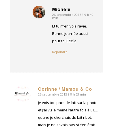
Michèle
26 septembre 2015 à 9 h 40
dit
min
:
Et tu m’en vois ravie.
Bonne journée aussi
pour toi Cécile
Répondre
Corinne / Mamou & Co
26 septembre 2015 à 8 h 53 min
dit
:
Je vois ton pack de lait sur la photo
et j’ai vu le même l’autre fois à E.L…
quand je cherchais du lait ribot,
mais je ne savais pas si c’en était