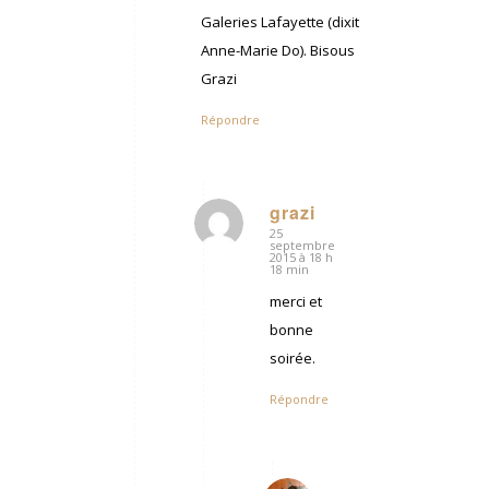
Galeries Lafayette (dixit
Anne-Marie Do). Bisous
Grazi
Répondre
grazi
25
dit
septembre
:
2015 à 18 h
18 min
merci et
bonne
soirée.
Répondre