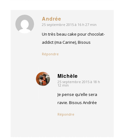
Andrée
25 septembre 2015 à 16 h 27 min
dit
:
Un très beau cake pour chocolat-
addict (ma Carine), Bisous
Répondre
Michèle
25 septembre 2015 à 18 h
dit
12 min
:
Je pense qu’elle sera
ravie. Bisous Andrée
Répondre