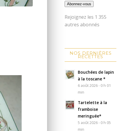
Abonnez-vous
Rejoignez les 1 355
autres abonnés
NOS DERNIÈRES
RECETTES
Bouchées de lapin
à la toscane *
6 août 2026 - 0 h 01
min
Tartelette à la
framboise
meringuée*
5 août 2026 - 0 h 05
min