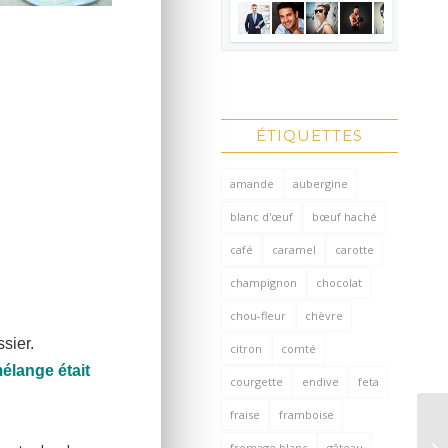
ÉTIQUETTES
amande
aubergine
blanc d'œuf
bœuf haché
café
caramel
carotte
champignon
chocolat
chou-fleur
chèvre
sier.
citron
comté
mélange était
courgette
endive
feta
fraise
framboise
fromage blanc
gâteau