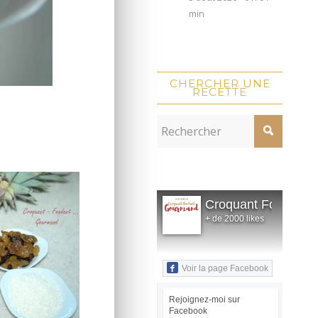
min
CHERCHER UNE
RECETTE
Croquant Fondant
+ de 2000 likes
Voir la page Facebook
Rejoignez-moi sur
Facebook