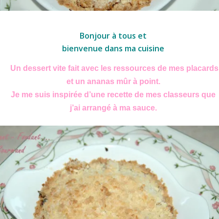
Crumble ananas-coco
Bonjour à tous et
bienvenue dans ma cuisine
Un dessert vite fait avec les ressources de mes placards
et un ananas mûr à point.
Je me suis inspirée d’une recette de mes classeurs que
j’ai arrangé à ma sauce.