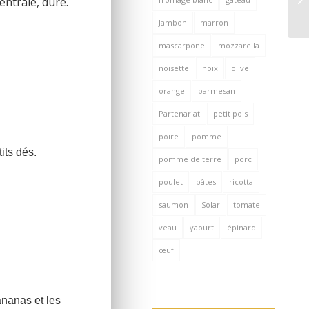
entrale, dure.
Jambon
marron
mascarpone
mozzarella
noisette
noix
olive
orange
parmesan
Partenariat
petit pois
poire
pomme
its dés.
pomme de terre
porc
poulet
pâtes
ricotta
saumon
Solar
tomate
veau
yaourt
épinard
œuf
ananas et les