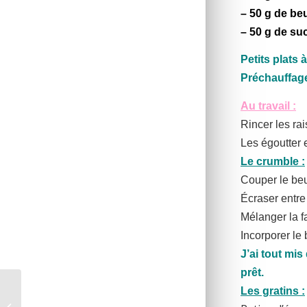
– 50 g de be
– 50 g de su
Petits plats à
Préchauffage
Au travail :
Rincer les rai
Les égoutter 
Le crumble :
Couper le beu
Écraser entre
Mélanger la f
Incorporer le
J’ai tout mi
prêt.
Les gratins :
Quetsches au