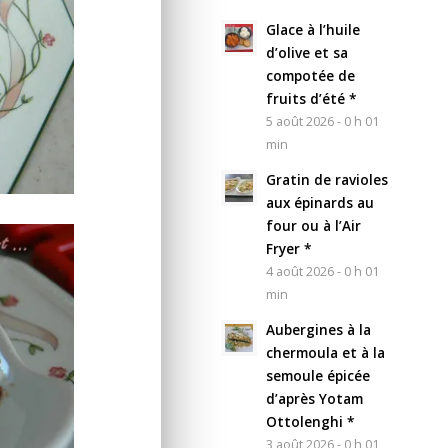
Glace à l’huile
d’olive et sa
compotée de
fruits d’été *
5 août 2026 - 0 h 01
min
Gratin de ravioles
aux épinards au
four ou à l’Air
Fryer *
4 août 2026 - 0 h 01
min
Aubergines à la
chermoula et à la
semoule épicée
d’après Yotam
Ottolenghi *
3 août 2026 - 0 h 01