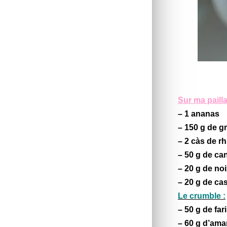
Sur ma pailla
– 1 ananas
– 150 g de g
– 2 càs de r
– 50 g de c
– 20 g de no
– 20 g de c
Le crumble :
– 50 g de far
– 60 g d’ama