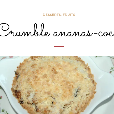
DESSERTS
,
FRUITS
Crumble ananas-coc