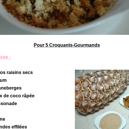
Pour 5 Croquants-Gourmands
sse :
ros raisins secs
hum
anneberges
ix de coco râpée
assonade
ine
ndes effilées