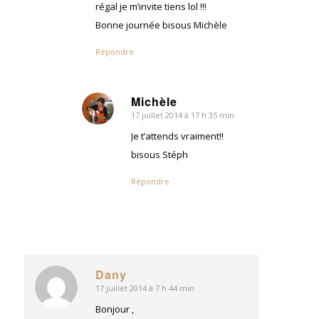
régal je m’invite tiens lol !!!
Bonne journée bisous Michèle
Répondre
Michèle
17 juillet 2014 à 17 h 35 min
dit
:
Je t’attends vraiment!!
bisous Stéph
Répondre
Dany
17 juillet 2014 à 7 h 44 min
dit
:
Bonjour ,