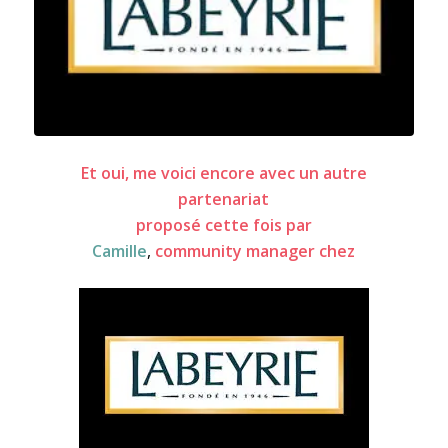
Et oui, me voici encore avec un autre
partenariat
proposé cette fois par
Camille
,
community manager chez