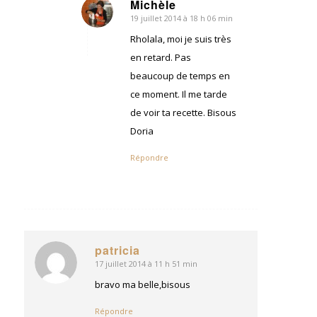
Michèle
19 juillet 2014 à 18 h 06 min
dit
:
Rholala, moi je suis très
en retard. Pas
beaucoup de temps en
ce moment. Il me tarde
de voir ta recette. Bisous
Doria
Répondre
patricia
17 juillet 2014 à 11 h 51 min
dit
:
bravo ma belle,bisous
Répondre