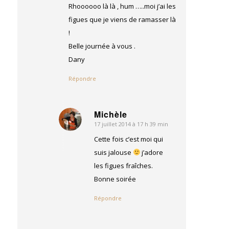
Rhoooooo là là , hum …..moi j’ai les
figues que je viens de ramasser là
!
Belle journée à vous .
Dany
Répondre
Michèle
17 juillet 2014 à 17 h 39 min
dit
:
Cette fois c’est moi qui
suis jalouse
j’adore
les figues fraîches.
Bonne soirée
Répondre