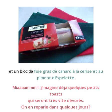
et un bloc de
foie gras de canard à la cerise et au
piment d’Espelette
.
Miaaaammm!!! j’imagine déjà quelques petits
toasts
qui seront très vite dévorés.
On en reparle dans quelques jours?