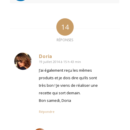
14
RÉPONSES
Doria
19 juillet 2014 à 15 h 43 min
dit
:
J’ai également reçu les mêmes
produits et je dois dire qu’ils sont
très bon ! Je viens de réaliser une
recette qui sort demain.
Bon samedi, Doria
Répondre