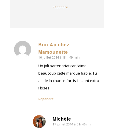
Répondre
Bon Ap chez
dit
Mamounette
:
16 juillet 2014 à 18 h 49 min
Un joli partenariat car j’aime
beaucoup cette marque fiable. Tu
as de la chance farcis ils sont extra
! bises
Répondre
Michèle
17 juillet 2014 à 5 h 46 min
dit