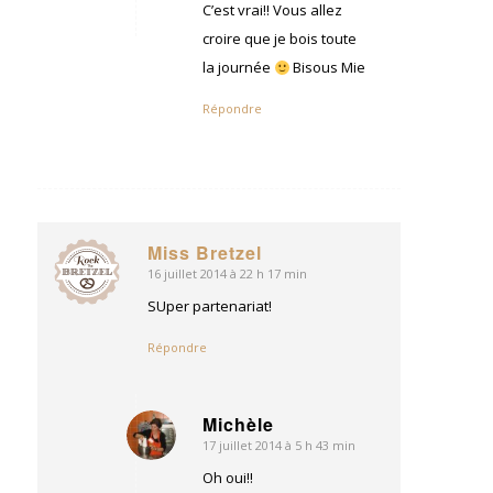
:
C’est vrai!! Vous allez
croire que je bois toute
la journée
Bisous Mie
Répondre
Miss Bretzel
16 juillet 2014 à 22 h 17 min
dit
:
SUper partenariat!
Répondre
Michèle
17 juillet 2014 à 5 h 43 min
dit
:
Oh oui!!