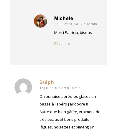
Michèle
17 juillet 2014 à 17 h 32 min
dit
:
Merci Patricia, bisous
Répondre
Stéph
17 juillet 2014 à 9 h 01 min
dit
:
Oh punaise après les glaces on
passe à l’apéro j’adooore !!
Autre que bien gâtée, vraiment de
très beaux et bons produits
(figues, noisettes et piment) un