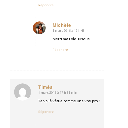
Répondre
Michèle
1 mars 2016 à 19 h 48 min
dit
:
Merci ma Lolo. Bisous
Répondre
Timéa
1 mars 2016 à 17 h 31 min
dit
:
Te voilà vêtue comme une vrai pro !
Répondre