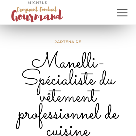
PARTENAIRE
Manelli-
Spécialiste du
vêtement
professionnel de
cuisine