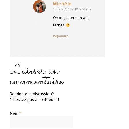
Michèle
1 mars 2016 à 18 h 53 min
dit
:
Oh oui, attention aux
taches
Répondre
Laisser un
commentaire
Rejoindre la discussion?
N’hésitez pas à contribuer !
Nom
*