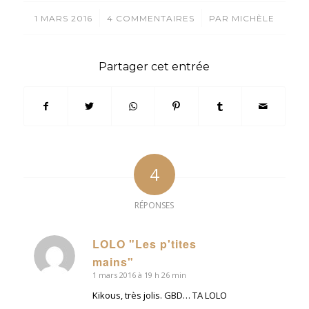
/
/
1 MARS 2016
4 COMMENTAIRES
PAR
MICHÈLE
Partager cet entrée
4
RÉPONSES
LOLO "Les p'tites
dit
mains"
:
1 mars 2016 à 19 h 26 min
Kikous, très jolis. GBD… TA LOLO