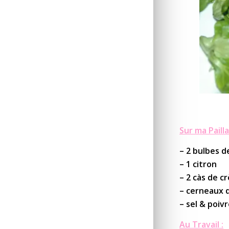
Sur ma Pailla
– 2 bulbes d
– 1 citron
– 2 càs de c
– cerneaux 
– sel & poiv
Au Travail :