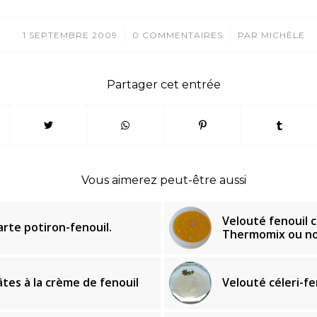
/
/
1 SEPTEMBRE 2009
0 COMMENTAIRES
PAR
MICHÈLE
Partager cet entrée
Vous aimerez peut-être aussi
Velouté fenouil 
arte potiron-fenouil.
Thermomix ou n
âtes à la crème de fenouil
Velouté céleri-fe