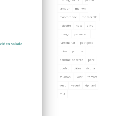
Jambon
marron
mascarpone
mozzarella
noisette
noix
olive
orange
parmesan
Partenariat
petit pois
écié en salade
poire
pomme
pomme de terre
porc
poulet
pâtes
ricotta
saumon
Solar
tomate
veau
yaourt
épinard
œuf