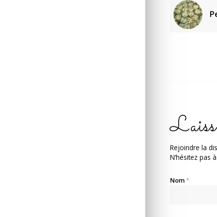
P
Laiss
Rejoindre la di
N’hésitez pas à
Nom
*