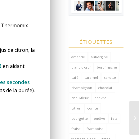
du Thermomix.
ÉTIQUETTES
us de citron, la
amande
aubergine
3
en aidant
blanc d'œuf
bœuf haché
café
caramel
carotte
es secondes
champignon
chocolat
as de la purée).
chou-fleur
chèvre
citron
comté
courgette
endive
feta
fraise
framboise
fromage blanc
gâteau