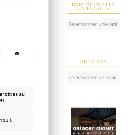
PARCOUREZ LES
CATÉGORIES
ARCHIVES
carottes au
on
nouil.