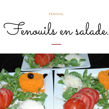
FENOUIL
Fenouils en salade