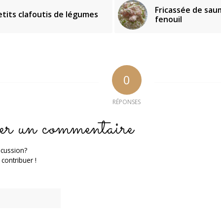
Fricassée de sau
etits clafoutis de légumes
fenouil
0
RÉPONSES
er un commentaire
scussion?
 contribuer !