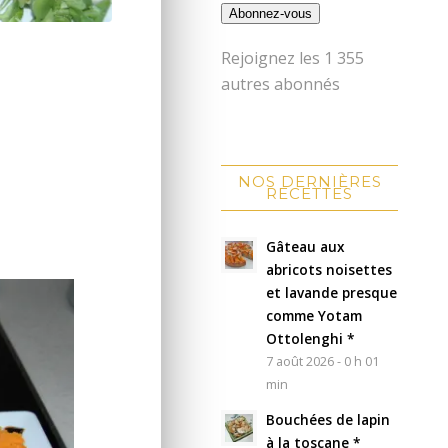
Abonnez-vous
Rejoignez les 1 355
autres abonnés
NOS DERNIÈRES
RECETTES
Gâteau aux
abricots noisettes
et lavande presque
comme Yotam
Ottolenghi *
7 août 2026 - 0 h 01
min
Bouchées de lapin
à la toscane *