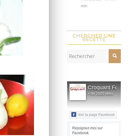
min
CHERCHER UNE
RECETTE
Croquant Fondant
+ de 2000 likes
Voir la page Facebook
Rejoignez-moi sur
Facebook