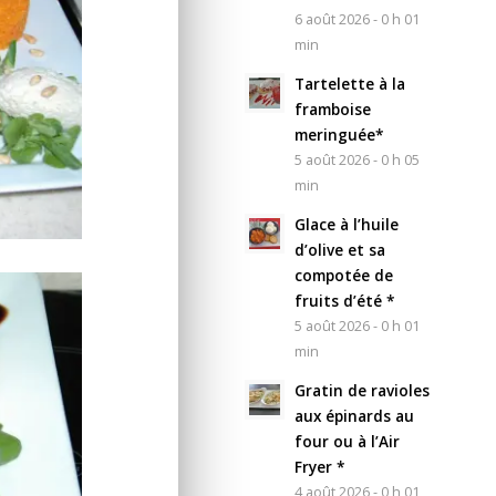
6 août 2026 - 0 h 01
min
Tartelette à la
framboise
meringuée*
5 août 2026 - 0 h 05
min
Glace à l’huile
d’olive et sa
compotée de
fruits d’été *
5 août 2026 - 0 h 01
min
Gratin de ravioles
aux épinards au
four ou à l’Air
Fryer *
4 août 2026 - 0 h 01