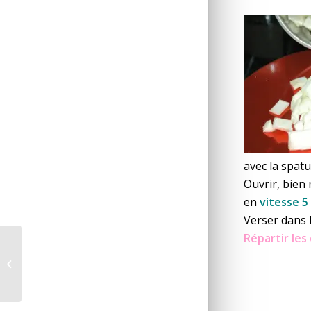
avec la spatu
Ouvrir, bien
en
vitesse 5
Verser dans l
Répartir les
Coulis de framboises *