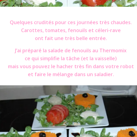
alade
Quelques crudités pour ces journées très chaudes.
Carottes, tomates, fenouils et céleri-rave
ont fait une très belle entrée.
J’ai préparé la salade de fenouils au Thermomix
ce qui simplifie la tâche (et la vaisselle)
mais vous pouvez le hacher très fin dans votre robot
et faire le mélange dans un saladier.