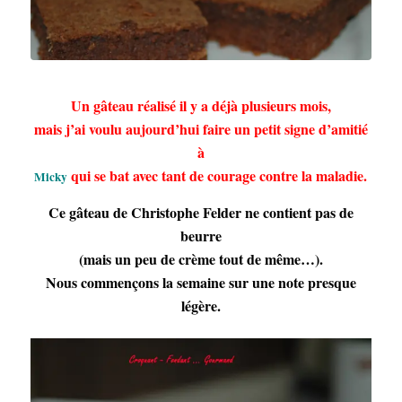
Gâteau au chocolat Micky
Un gâteau réalisé il y a déjà plusieurs mois,
mais j’ai voulu aujourd’hui faire un petit signe d’amitié
à
qui se bat avec tant de courage contre la maladie.
Micky
Ce gâteau de Christophe Felder ne contient pas de
beurre
(mais un peu de crème tout de même…).
Nous commençons la semaine sur une note presque
légère.