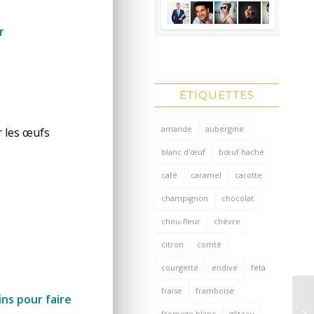
r
ÉTIQUETTES
amande
aubergine
r les œufs
blanc d'œuf
bœuf haché
café
caramel
carotte
champignon
chocolat
chou-fleur
chèvre
citron
comté
courgette
endive
feta
fraise
framboise
ins pour faire
fromage blanc
gâteau