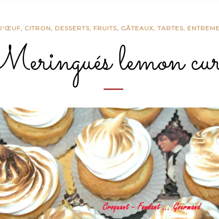
D'ŒUF
,
CITRON
,
DESSERTS
,
FRUITS
,
GÂTEAUX, TARTES, ENTREM
eringués lemon cur