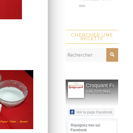
min
CHERCHER UNE
RECETTE
Croquant Fondant
+ de 2000 likes
Voir la page Facebook
Rejoignez-moi sur
Facebook