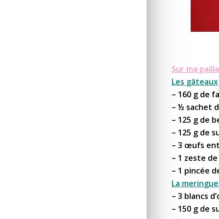
Sur ma pailla
Les gâteaux
– 160 g de f
– ½ sachet 
– 125 g de b
– 125 g de s
– 3 œufs ent
– 1 zeste de
– 1 pincée d
La meringue 
– 3 blancs d
– 150 g de s