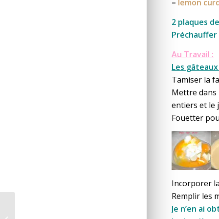
–
lemon cur
2 plaques de
Préchauffer 
Au Travail :
Les gâteaux 
Tamiser la fa
Mettre dans u
entiers et le 
Fouetter po
Incorporer la
Remplir les 
Je n’en ai o
Lemon curd rapide *