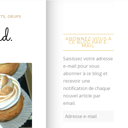
ETS
,
OEUFS
d.
ABONNEZ-VOUS À
CE BLOG PAR E-
MAIL.
Saisissez votre adresse
e-mail pour vous
abonner à ce blog et
recevoir une
notification de chaque
nouvel article par
email.