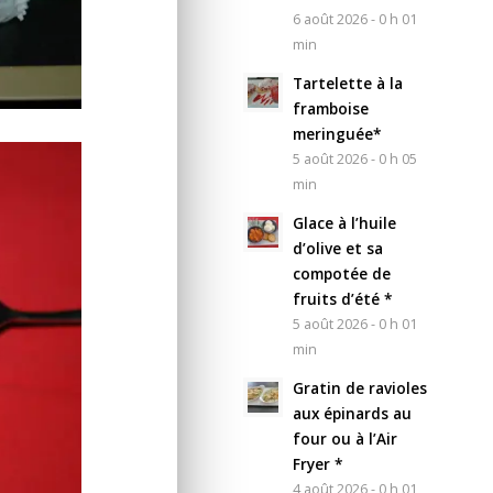
6 août 2026 - 0 h 01
min
Tartelette à la
framboise
meringuée*
5 août 2026 - 0 h 05
min
Glace à l’huile
d’olive et sa
compotée de
fruits d’été *
5 août 2026 - 0 h 01
min
Gratin de ravioles
aux épinards au
four ou à l’Air
Fryer *
4 août 2026 - 0 h 01