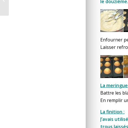
le douzième
Enfourner p
Laisser refro
La meringue 
Battre les b
En remplir u
La finition :
J’avais util
trous laissé