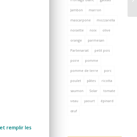
Jambon
marron
mascarpone
mozzarella
noisette
noix
olive
orange
parmesan
Partenariat
petit pois
poire
pomme
pomme de terre
porc
poulet
pâtes
ricotta
saumon
Solar
tomate
veau
yaourt
épinard
œuf
et remplir les