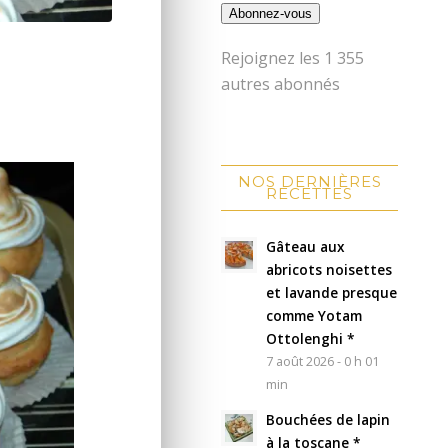
Abonnez-vous
Rejoignez les 1 355
autres abonnés
NOS DERNIÈRES
RECETTES
Gâteau aux
abricots noisettes
et lavande presque
comme Yotam
Ottolenghi *
7 août 2026 - 0 h 01
min
Bouchées de lapin
à la toscane *