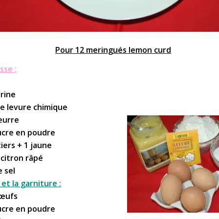
Pour 12 meringués lemon curd
sse :
arine
de levure chimique
eurre
ucre en poudre
iers + 1 jaune
 citron râpé
e sel
et la garniture :
’œufs
ucre en poudre