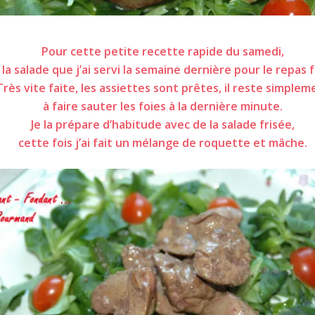
Salade aux foies de volaille
Pour cette petite recette rapide du samedi,
i la salade que j’ai servi la semaine dernière pour le repas f
Très vite faite, les assiettes sont prêtes, il reste simplem
à faire sauter les foies à la dernière minute.
Je la prépare d’habitude avec de la salade frisée,
cette fois j’ai fait un mélange de roquette et mâche.