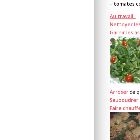
– tomates c
Au travail :
Nettoyer les
Garnir les a
Arroser
de q
Saupoudrer
Faire chauff