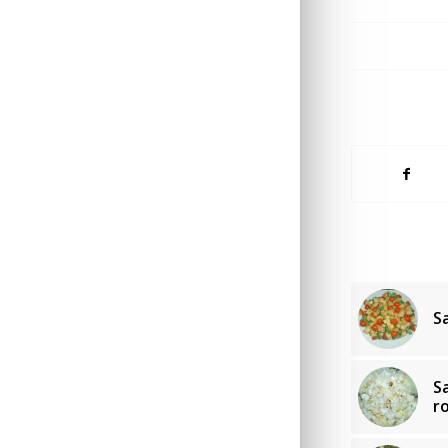
S
S
r