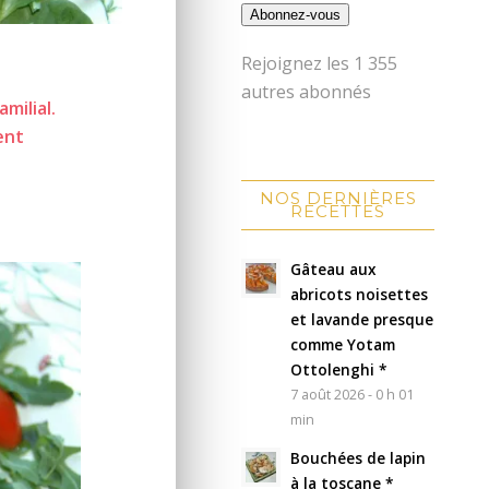
Abonnez-vous
Rejoignez les 1 355
autres abonnés
amilial.
ent
NOS DERNIÈRES
RECETTES
Gâteau aux
abricots noisettes
et lavande presque
comme Yotam
Ottolenghi *
7 août 2026 - 0 h 01
min
Bouchées de lapin
à la toscane *