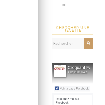
min
CHERCHER UNE
RECETTE
Croquant Fondant
+ de 2000 likes
Voir la page Facebook
Rejoignez-moi sur
Facebook