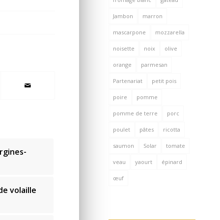
Jambon
marron
mascarpone
mozzarella
noisette
noix
olive
orange
parmesan
Partenariat
petit pois
poire
pomme
pomme de terre
porc
poulet
pâtes
ricotta
saumon
Solar
tomate
rgines-
veau
yaourt
épinard
œuf
e volaille