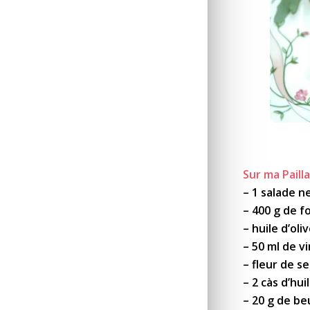
Sur ma Pailla
– 1 salade 
– 400 g de fo
– huile d’oli
– 50 ml de v
– fleur de s
– 2 càs d’hu
– 20 g de be