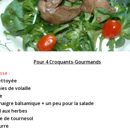
Pour 4 Croquants-Gourmands
sse :
nettoyée
ies de volaille
ve
inaigre balsamique + un peu pour la salade
el aux herbes
ile de tournesol
urre