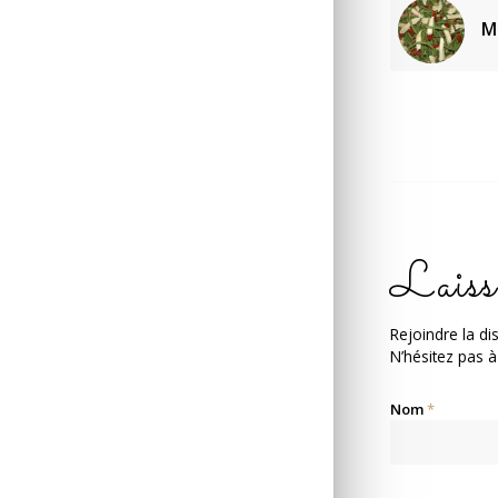
M
Laiss
Rejoindre la di
N’hésitez pas à
Nom
*