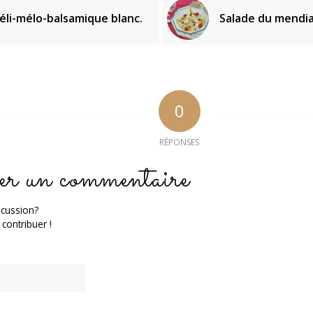
éli-mélo-balsamique blanc.
Salade du mendi
0
RÉPONSES
er un commentaire
scussion?
 contribuer !