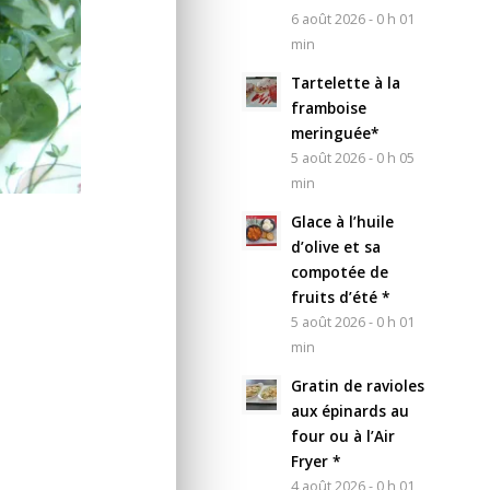
6 août 2026 - 0 h 01
min
Tartelette à la
framboise
meringuée*
5 août 2026 - 0 h 05
min
Glace à l’huile
d’olive et sa
compotée de
fruits d’été *
5 août 2026 - 0 h 01
min
Gratin de ravioles
aux épinards au
four ou à l’Air
Fryer *
4 août 2026 - 0 h 01