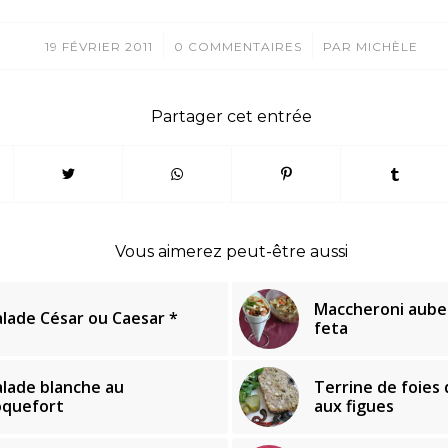
/
/
19 FÉVRIER 2011
0 COMMENTAIRES
PAR
MICHÈLE
Partager cet entrée
Vous aimerez peut-être aussi
Maccheroni aube
alade César ou Caesar *
feta
alade blanche au
Terrine de foies d
oquefort
aux figues