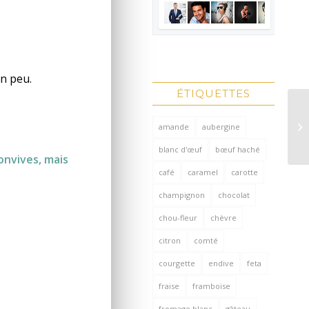
un peu.
ÉTIQUETTES
amande
aubergine
blanc d'œuf
bœuf haché
onvives, mais
café
caramel
carotte
champignon
chocolat
chou-fleur
chèvre
citron
comté
courgette
endive
feta
fraise
framboise
fromage blanc
gâteau