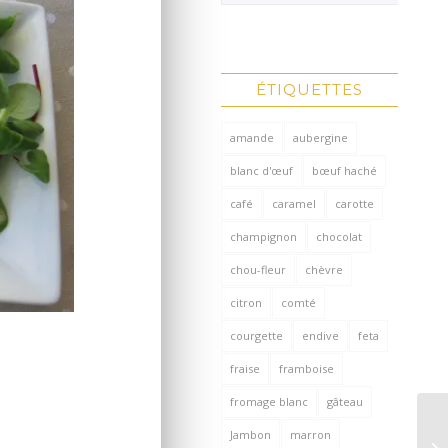
ÉTIQUETTES
amande
aubergine
blanc d'œuf
bœuf haché
café
caramel
carotte
champignon
chocolat
chou-fleur
chèvre
citron
comté
courgette
endive
feta
fraise
framboise
fromage blanc
gâteau
Jambon
marron