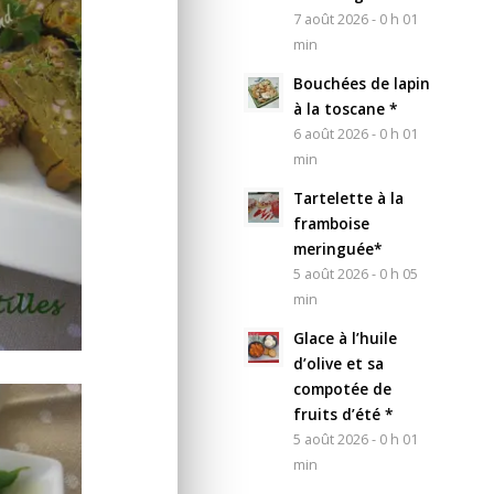
7 août 2026 - 0 h 01
min
Bouchées de lapin
à la toscane *
6 août 2026 - 0 h 01
min
Tartelette à la
framboise
meringuée*
5 août 2026 - 0 h 05
min
Glace à l’huile
d’olive et sa
compotée de
fruits d’été *
5 août 2026 - 0 h 01
min