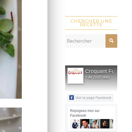
CHERCHER UNE
RECETTE
Croquant Fondant
+ de 2000 likes
Voir la page Facebook
Rejoignez-moi sur
Facebook