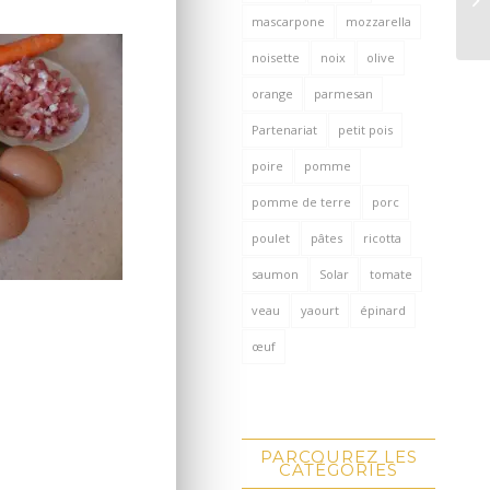
mascarpone
mozzarella
noisette
noix
olive
orange
parmesan
Partenariat
petit pois
poire
pomme
pomme de terre
porc
poulet
pâtes
ricotta
saumon
Solar
tomate
veau
yaourt
épinard
œuf
PARCOUREZ LES
CATÉGORIES