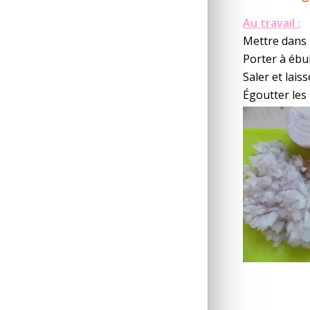
Au travail :
Mettre dans u
Porter à ébul
Saler et lais
Égoutter les l