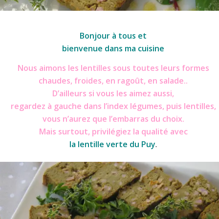
tilles
Bonjour à tous et
bienvenue dans ma cuisine
Nous aimons les lentilles sous toutes leurs formes
chaudes, froides, en ragoût, en salade..
D’ailleurs si vous les aimez aussi,
regardez à gauche dans l’index légumes, puis lentilles,
vous n’aurez que l’embarras du choix.
Mais surtout, privilégiez la qualité avec
la lentille verte du Puy
.