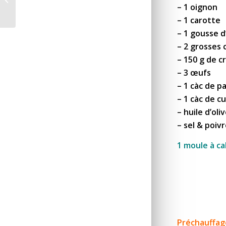
fromage blanc
– 1 oignon
– 1 carotte
– 1 gousse d’
– 2 grosses 
– 150 g de c
– 3 œufs
– 1 càc de p
– 1 càc de c
– huile d’oli
– sel & poiv
1 moule à ca
Préchauffag