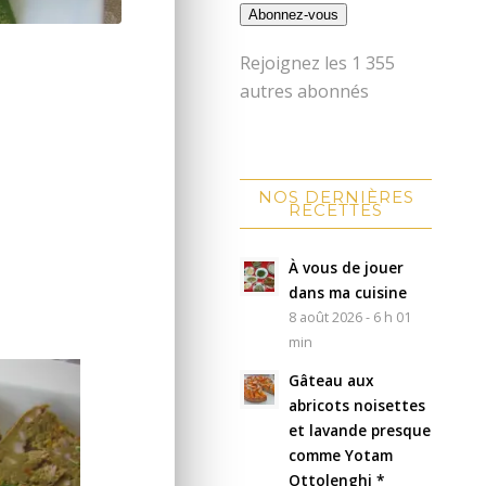
Abonnez-vous
Rejoignez les 1 355
autres abonnés
NOS DERNIÈRES
RECETTES
À vous de jouer
dans ma cuisine
8 août 2026 - 6 h 01
min
Gâteau aux
abricots noisettes
et lavande presque
comme Yotam
Ottolenghi *