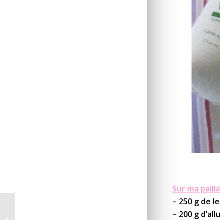
Sur ma pailla
– 250 g de l
– 200 g d’al
Briochettes au