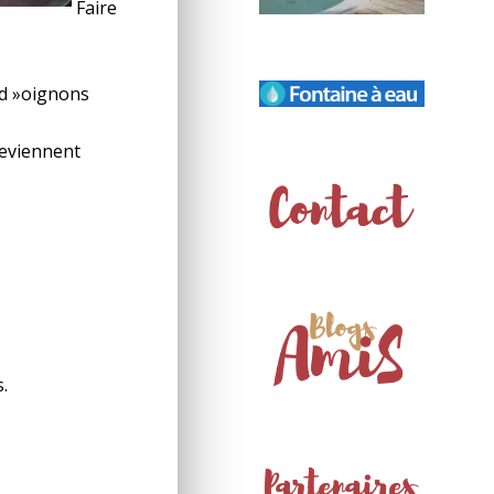
Faire
 d »oignons
deviennent
s.