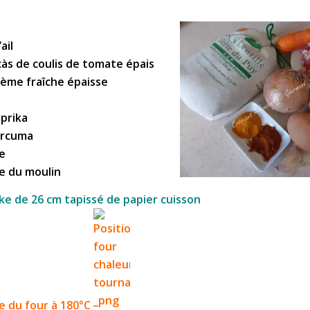
ail
càs de coulis de tomate épais
rème fraîche épaisse
aprika
urcuma
ve
re du moulin
ke de 26 cm tapissé de papier cuisson
e du four à 180°C