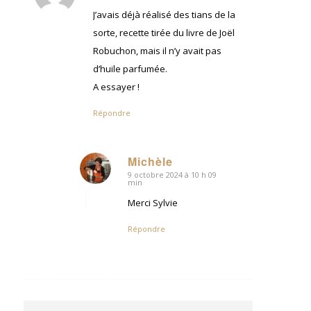
:
J’avais déjà réalisé des tians de la
sorte, recette tirée du livre de Joël
Robuchon, mais il n’y avait pas
d’huile parfumée.
A essayer !
Répondre
Michèle
9 octobre 2024 à 10 h 09
dit
min
:
Merci Sylvie
Répondre