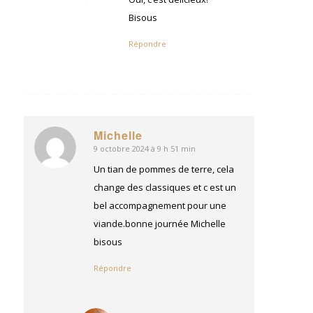
Bisous
Répondre
Michelle
9 octobre 2024 à 9 h 51 min
dit
:
Un tian de pommes de terre, cela
change des classiques et c est un
bel accompagnement pour une
viande.bonne journée Michelle
bisous
Répondre