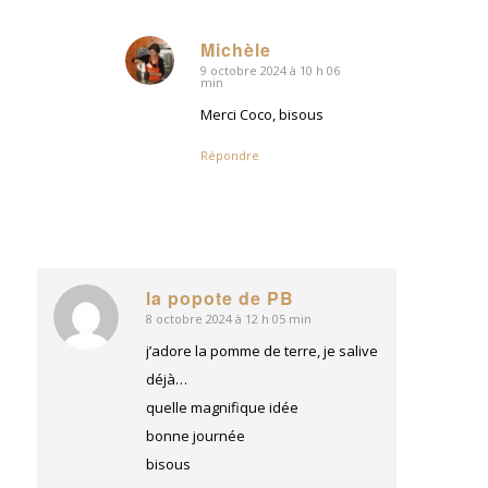
Michèle
9 octobre 2024 à 10 h 06
dit
min
:
Merci Coco, bisous
Répondre
la popote de PB
8 octobre 2024 à 12 h 05 min
dit
:
j’adore la pomme de terre, je salive
déjà…
quelle magnifique idée
bonne journée
bisous