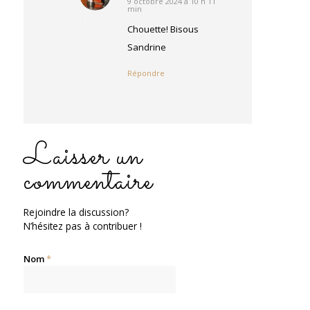
9 octobre 2024 à 10 h 11
dit
min
:
Chouette! Bisous
Sandrine
Répondre
Laisser un
commentaire
Rejoindre la discussion?
N’hésitez pas à contribuer !
Nom
*