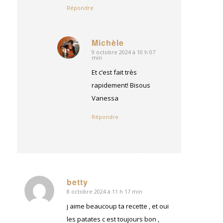
Répondre
Michèle
9 octobre 2024 à 10 h 07
dit
min
:
Et c’est fait très
rapidement! Bisous
Vanessa
Répondre
betty
8 octobre 2024 à 11 h 17 min
dit
:
j aime beaucoup ta recette , et oui
les patates c est toujours bon ,