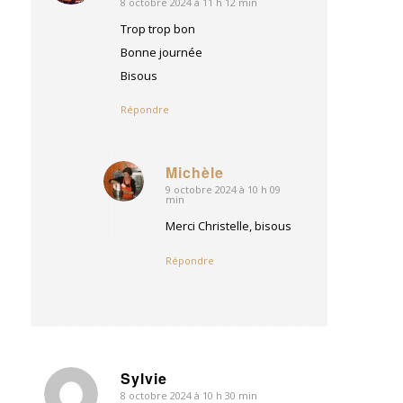
:
8 octobre 2024 à 11 h 12 min
Trop trop bon
Bonne journée
Bisous
Répondre
Michèle
9 octobre 2024 à 10 h 09
dit
min
:
Merci Christelle, bisous
Répondre
Sylvie
8 octobre 2024 à 10 h 30 min
dit