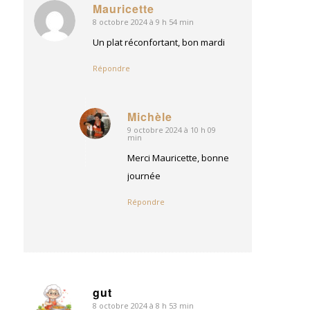
Mauricette
8 octobre 2024 à 9 h 54 min
dit
:
Un plat réconfortant, bon mardi
Répondre
Michèle
9 octobre 2024 à 10 h 09
dit
min
:
Merci Mauricette, bonne
journée
Répondre
gut
8 octobre 2024 à 8 h 53 min
dit