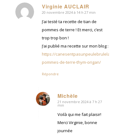
Virginie AUCLAIR
20 novembre 2024 à 14 h 27 min
dit
:
J’ai testé ta recette de tian de
pommes de terre ! Et merci, c’est
trop trop bon !
J’ai publié ma recette sur mon blog :
https://canesentpasunpeulebrulela.fr/2024/11/19/t
pommes-de-terre-thym-origan/
Répondre
Michèle
21 novembre 2024 à 7 h 27
dit
min
:
Voilà qui me fait plaisir!
Merci Virginie, bonne
journée