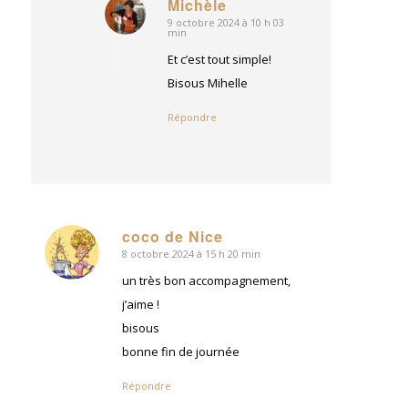
Michèle
9 octobre 2024 à 10 h 03
dit
min
:
Et c’est tout simple!
Bisous Mihelle
Répondre
coco de Nice
8 octobre 2024 à 15 h 20 min
dit
:
un très bon accompagnement,
j’aime !
bisous
bonne fin de journée
Répondre