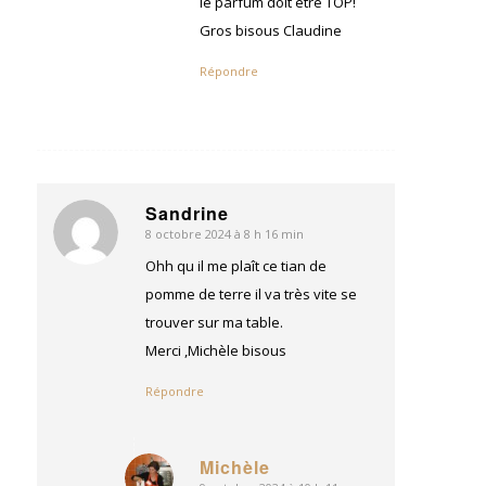
le parfum doit être TOP!
Gros bisous Claudine
Répondre
Sandrine
8 octobre 2024 à 8 h 16 min
dit
:
Ohh qu il me plaît ce tian de
pomme de terre il va très vite se
trouver sur ma table.
Merci ,Michèle bisous
Répondre
Michèle