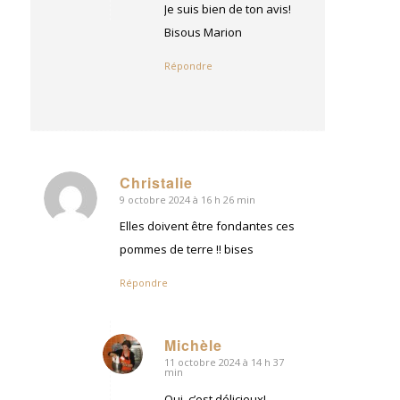
Je suis bien de ton avis!
Bisous Marion
Répondre
Christalie
9 octobre 2024 à 16 h 26 min
dit
:
Elles doivent être fondantes ces
pommes de terre !! bises
Répondre
Michèle
11 octobre 2024 à 14 h 37
dit
min
:
Oui, c’est délicieux!