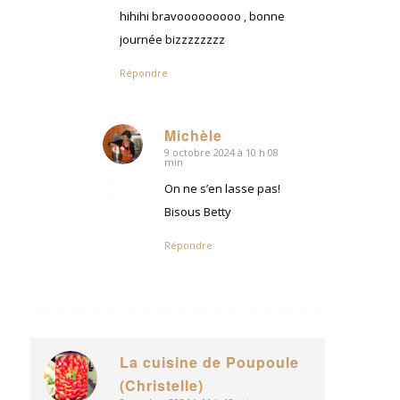
hihihi bravooooooooo , bonne
journée bizzzzzzzz
Répondre
Michèle
9 octobre 2024 à 10 h 08
dit
min
:
On ne s’en lasse pas!
Bisous Betty
Répondre
La cuisine de Poupoule
dit
(Christelle)