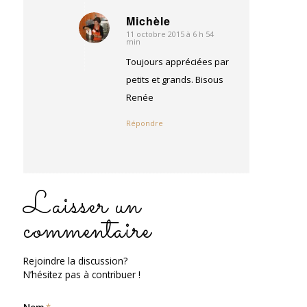
Michèle
11 octobre 2015 à 6 h 54
dit
min
:
Toujours appréciées par
petits et grands. Bisous
Renée
Répondre
Laisser un
commentaire
Rejoindre la discussion?
N’hésitez pas à contribuer !