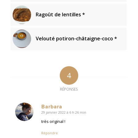
Ragoût de lentilles *
Velouté potiron-châtaigne-coco *
4
RÉPONSES
Barbara
29 janvier 2022 à 6 h 26 min
dit
:
très original !
Répondre