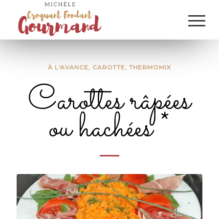
À L'AVANCE
,
CAROTTE
,
THERMOMIX
Carottes râpées
ou hachées *