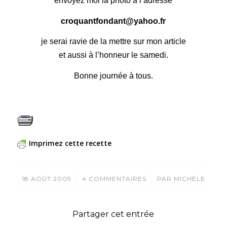
envoyez moi la photo à l’adresse
croquantfondant@yahoo.fr
je serai ravie de la mettre sur mon article
et aussi à l’honneur le samedi.
Bonne journée à tous.
Imprimez cette recette
/
/
18 AOÛT 2009
4 COMMENTAIRES
PAR
MICHÈLE
Partager cet entrée