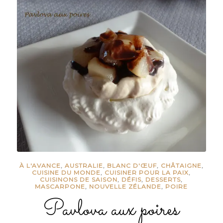
À L'AVANCE
,
AUSTRALIE
,
BLANC D'ŒUF
,
CHÂTAIGNE
,
CUISINE DU MONDE
,
CUISINER POUR LA PAIX
,
CUISINONS DE SAISON
,
DÉFIS
,
DESSERTS
,
MASCARPONE
,
NOUVELLE ZÉLANDE
,
POIRE
Pavlova aux poires