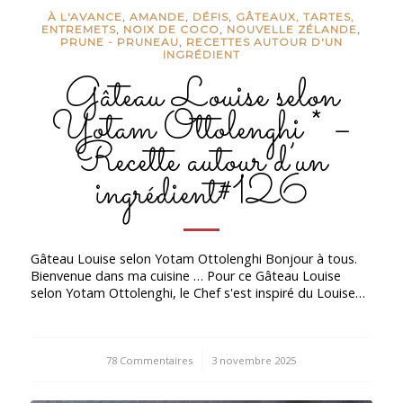
À L'AVANCE
,
AMANDE
,
DÉFIS
,
GÂTEAUX, TARTES,
ENTREMETS
,
NOIX DE COCO
,
NOUVELLE ZÉLANDE
,
PRUNE - PRUNEAU
,
RECETTES AUTOUR D'UN
INGRÉDIENT
Gâteau Louise selon
Yotam Ottolenghi * –
Recette autour d’un
ingrédient#126
Gâteau Louise selon Yotam Ottolenghi Bonjour à tous.
Bienvenue dans ma cuisine … Pour ce Gâteau Louise
selon Yotam Ottolenghi, le Chef s'est inspiré du Louise…
78 Commentaires
/
3 novembre 2025