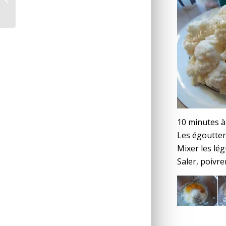
Défi culinaire # 12
10 minutes à 
Les égoutte
Mixer les lé
Saler, poivr