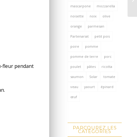
mascarpone
mozzarella
noisette
noix
olive
orange
parmesan
Partenariat
petit pois
poire
pomme
pomme de terre
porc
u-fleur pendant
poulet
pâtes
ricotta
saumon
Solar
tomate
veau
yaourt
épinard
an.
œuf
PARCOUREZ LES
CATÉGORIES