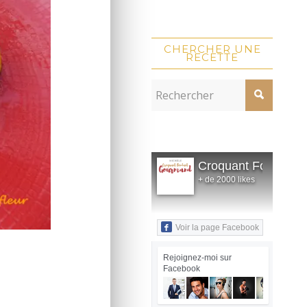
CHERCHER UNE
RECETTE
Croquant Fondant
+ de 2000 likes
Voir la page Facebook
Rejoignez-moi sur
Facebook