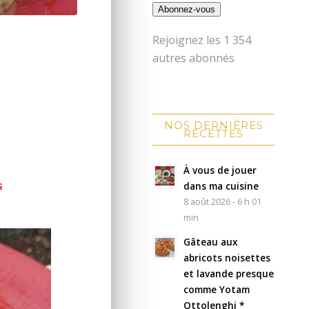
Abonnez-vous
Rejoignez les 1 354
autres abonnés
NOS DERNIÈRES
RECETTES
À vous de jouer
s
dans ma cuisine
8 août 2026 - 6 h 01
min
Gâteau aux
abricots noisettes
et lavande presque
comme Yotam
Ottolenghi *