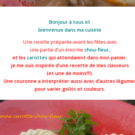
tte-chou-fleur
Bonjour à tous et
bienvenue dans ma cuisine
Une recette préparée avant les fêtes avec
une partie d’un énorme
chou-fleur
,
et les
carottes
qui attendaient dans mon panier.
je me suis inspirée d’une recette de mes classeurs
(et une de moins!!!).
Une couronne a interpréter aussi avec d’autres légume
pour varier goûts et couleurs.