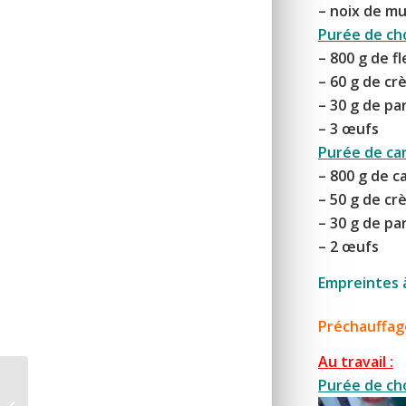
– noix de m
Purée de cho
– 800 g de f
– 60 g de cr
– 30 g de p
– 3 œufs
Purée de car
– 800 g de
c
– 50 g de c
– 30 g de p
– 2 œufs
Empreintes à
Préchauffag
Au travail :
Purée de cho
Sablés coco de
Christophe Felder –