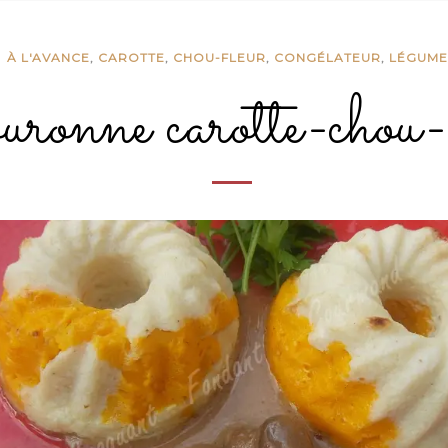
À L'AVANCE
,
CAROTTE
,
CHOU-FLEUR
,
CONGÉLATEUR
,
LÉGUME
ronne carotte-chou-