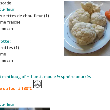
uscade
u-fleur :
leurettes de
chou-fleur
(1)
ème fraîche
armesan
otte :
arottes
(1)
rème
armesan
 mini kouglof + 1 petit moule ½ sphère beurrés
e du four à 180°C
u-fleur :