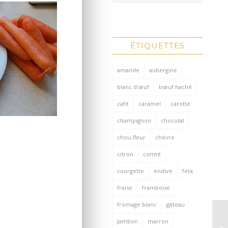
ÉTIQUETTES
amande
aubergine
blanc d'œuf
bœuf haché
café
caramel
carotte
champignon
chocolat
chou-fleur
chèvre
citron
comté
courgette
endive
feta
fraise
framboise
fromage blanc
gâteau
Jambon
marron