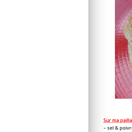
Sur ma pailla
– sel & poiv