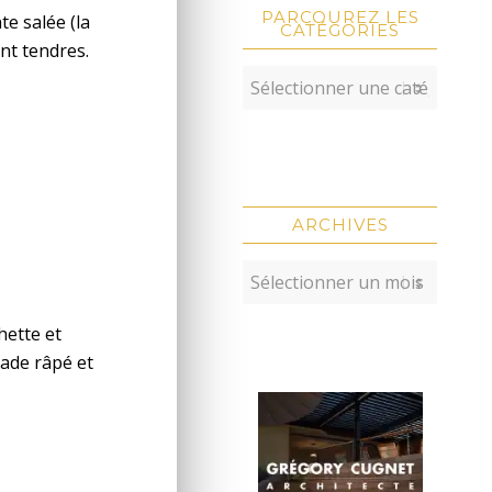
PARCOUREZ LES
te salée (la
CATÉGORIES
ent tendres.
ARCHIVES
hette et
cade râpé et