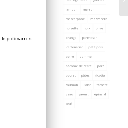
Jambon
marron
mascarpone
mozzarella
noisette
noix
olive
orange
parmesan
 le potimarron
Partenariat
petit pois
poire
pomme
pomme de terre
porc
poulet
pâtes
ricotta
saumon
Solar
tomate
veau
yaourt
épinard
œuf