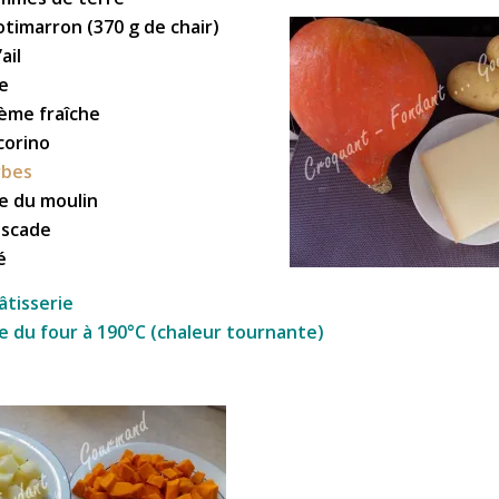
otimarron (370 g de chair)
ail
ve
rème fraîche
corino
rbes
re du moulin
uscade
é
âtisserie
 du four à 190°C (chaleur tournante)