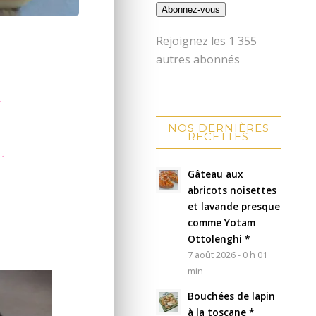
Abonnez-vous
Rejoignez les 1 355
autres abonnés
.
NOS DERNIÈRES
RECETTES
…
Gâteau aux
abricots noisettes
et lavande presque
comme Yotam
Ottolenghi *
7 août 2026 - 0 h 01
min
Bouchées de lapin
à la toscane *