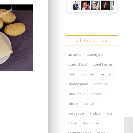
ÉTIQUETTES
amande
aubergine
blanc d'œuf
bœuf haché
café
caramel
carotte
champignon
chocolat
chou-fleur
chèvre
citron
comté
courgette
endive
feta
fraise
framboise
fromage blanc
gâteau