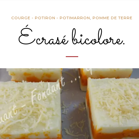
COURGE - POTIRON - POTIMARRON
,
POMME DE TERRE
Écrasé bicolore.