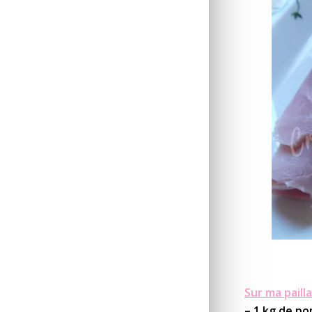
Sur ma pailla
– 1 kg de p