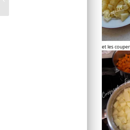
Multidélices
et les couper