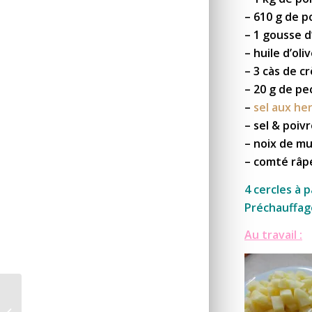
– 610 g de p
– 1 gousse d’
– huile d’oli
– 3 càs de c
– 20 g de pe
–
sel aux he
– sel & poiv
– noix de m
– comté râp
4 cercles à p
Préchauffage
Au travail :
Fromage blanc à la