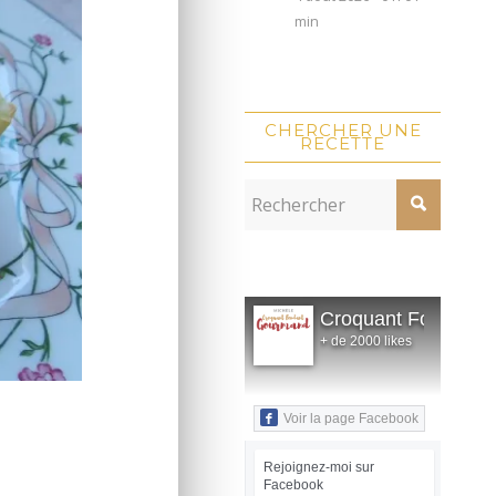
min
CHERCHER UNE
RECETTE
Croquant Fondant
+ de 2000 likes
Voir la page Facebook
Rejoignez-moi sur
Facebook