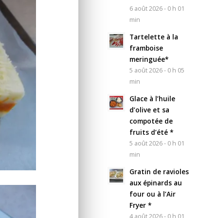
6 août 2026 - 0 h 01
min
Tartelette à la
framboise
meringuée*
5 août 2026 - 0 h 05
min
Glace à l’huile
d’olive et sa
compotée de
fruits d’été *
5 août 2026 - 0 h 01
min
Gratin de ravioles
aux épinards au
four ou à l’Air
Fryer *
4 août 2026 - 0 h 01