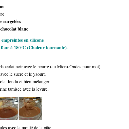
ine
ure
s surgelées
 chocolat blanc
 empreintes en silicone
 four à 180°C (Chaleur tournante).
 chocolat noir avec le beurre (au Micro-Ondes pour moi).
avec le sucre et le yaourt.
olat fondu et bien mélanger.
rine tamisée avec la levure.
les avec la moitié de la pâte.