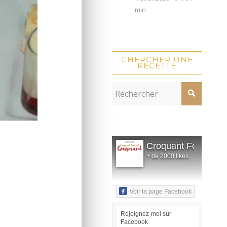
min
CHERCHER UNE
RECETTE
Croquant Fondant
+ de 2000 likes
Voir la page Facebook
Rejoignez-moi sur
Facebook