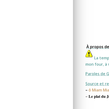
À propos de 
La temp
mon four, à 
Paroles de 
Source et re
–
ô Miam Mi
Le plat du 
–