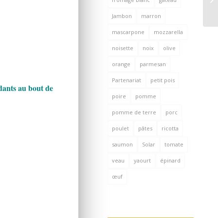
Jambon
marron
mascarpone
mozzarella
noisette
noix
olive
orange
parmesan
Partenariat
petit pois
ndants au bout de
poire
pomme
pomme de terre
porc
poulet
pâtes
ricotta
saumon
Solar
tomate
veau
yaourt
épinard
œuf