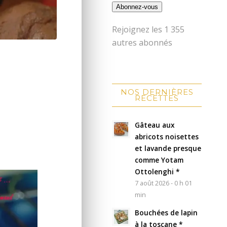
Abonnez-vous
Rejoignez les 1 355
autres abonnés
NOS DERNIÈRES
RECETTES
Gâteau aux
abricots noisettes
et lavande presque
comme Yotam
Ottolenghi *
7 août 2026 - 0 h 01
min
Bouchées de lapin
à la toscane *