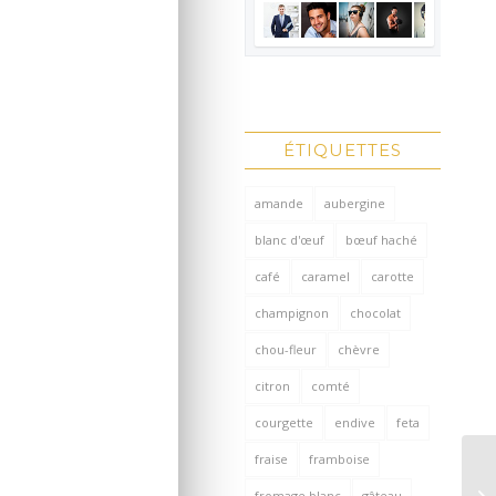
ÉTIQUETTES
amande
aubergine
blanc d'œuf
bœuf haché
café
caramel
carotte
champignon
chocolat
chou-fleur
chèvre
citron
comté
courgette
endive
feta
fraise
framboise
fromage blanc
gâteau