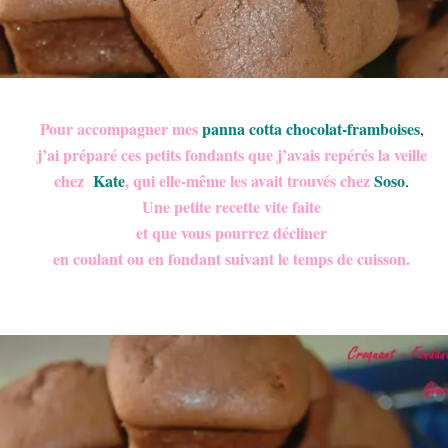
Fondants au chocolat-framboise
Pour accompagner mes
panna cotta chocolat-framboises
,
j’ai préparé ces petits fondants que j’avais repérés la veille
chez
Kate
, qui elle-même les avait trouvés chez
Soso
.
Une petite recette vite faite
et que vous pourrez décliner
en coulant ou en fondant suivant le temps de cuisson.