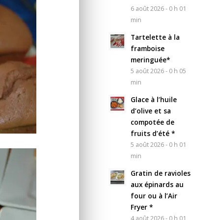
6 août 2026 - 0 h 01
min
Tartelette à la
framboise
meringuée*
5 août 2026 - 0 h 05
min
Glace à l’huile
d’olive et sa
compotée de
fruits d’été *
5 août 2026 - 0 h 01
min
Gratin de ravioles
aux épinards au
four ou à l’Air
Fryer *
4 août 2026 - 0 h 01