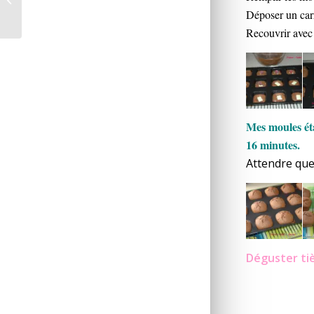
aux courgettes *
Déposer un carr
Recouvrir avec 
Mes moules éta
16 minutes.
Attendre que
Déguster tiè