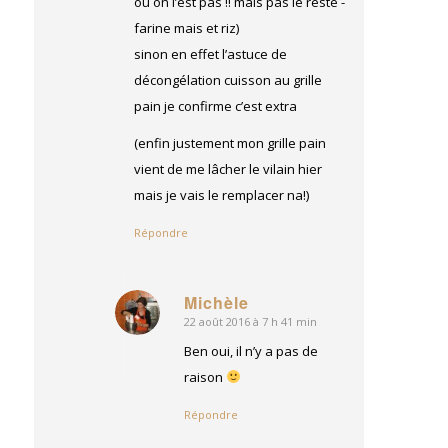
ou on l’est pas !! mais pas le reste -
farine mais et riz)
sinon en effet l’astuce de
décongélation cuisson au grille
pain je confirme c’est extra
(enfin justement mon grille pain
vient de me lâcher le vilain hier
mais je vais le remplacer na!)
Répondre
Michèle
22 août 2016 à 7 h 41 min
dit
:
Ben oui, il n’y a pas de
raison
Répondre