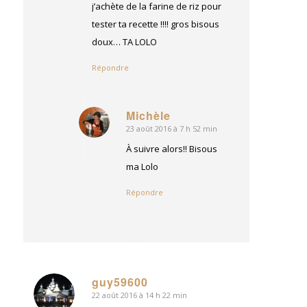
j’achète de la farine de riz pour
tester ta recette !!!! gros bisous
doux… TA LOLO
Répondre
Michèle
23 août 2016 à 7 h 52 min
dit
:
À suivre alors!! Bisous
ma Lolo
Répondre
guy59600
22 août 2016 à 14 h 22 min
dit