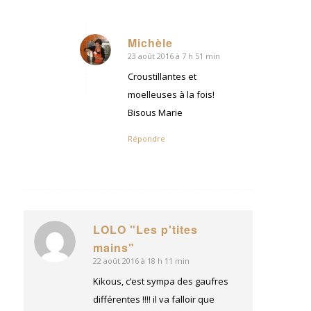
Michèle
23 août 2016 à 7 h 51 min
dit
:
Croustillantes et
moelleuses à la fois!
Bisous Marie
Répondre
LOLO "Les p'tites
dit
mains"
:
22 août 2016 à 18 h 11 min
Kikous, c’est sympa des gaufres
différentes !!!! il va falloir que