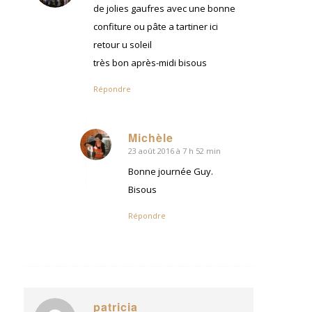
:
de jolies gaufres avec une bonne
confiture ou pâte a tartiner ici
retour u soleil
très bon après-midi bisous
Répondre
Michèle
23 août 2016 à 7 h 52 min
dit
:
Bonne journée Guy.
Bisous
Répondre
patricia