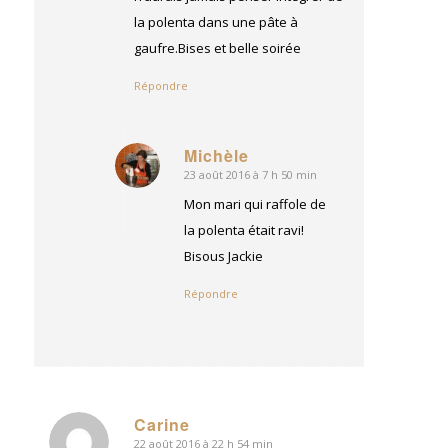
la polenta dans une pâte à
gaufre.Bises et belle soirée
Répondre
Michèle
23 août 2016 à 7 h 50 min
dit
:
Mon mari qui raffole de
la polenta était ravi!
Bisous Jackie
Répondre
Carine
22 août 2016 à 22 h 54 min
dit