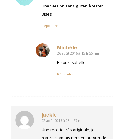
:
Une version sans gluten à tester.
Bises
Répondre
Michèle
26 août 2016 à 15 h 55 min
dit
:
Bisous Isabelle
Répondre
jackie
22 août 2016 à 23 h 27 min
dit
:
Une recette très originale, je
n’aurais jamais penser intégrer de