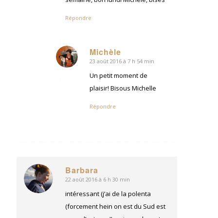
Répondre
Michèle
23 août 2016 à 7 h 54 min
dit
:
Un petit moment de
plaisir! Bisous Michelle
Répondre
Barbara
22 août 2016 à 6 h 30 min
dit
:
intéressant (j’ai de la polenta
(forcement hein on est du Sud est