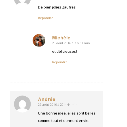
:
De bien jolies gaufres.
Répondre
Michèle
23 août 2016 à 7 h 51 min
dit
:
et délicieuses!
Répondre
Andrée
22 août 2016 à 20 h 44 min
dit
:
Une bonne idée, elles sont belles
comme tout et donnent envie.