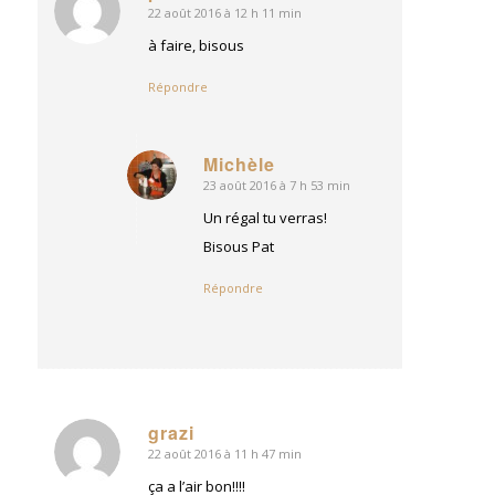
22 août 2016 à 12 h 11 min
dit
:
à faire, bisous
Répondre
Michèle
23 août 2016 à 7 h 53 min
dit
:
Un régal tu verras!
Bisous Pat
Répondre
grazi
22 août 2016 à 11 h 47 min
dit
:
ça a l’air bon!!!!