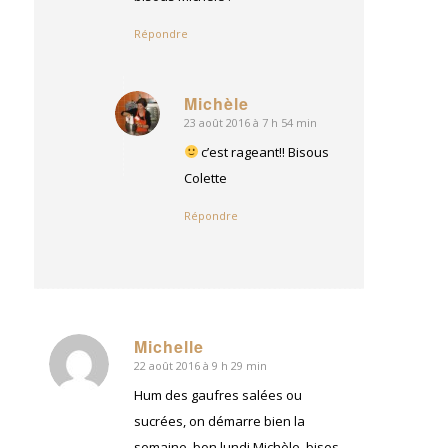
Répondre
Michèle
23 août 2016 à 7 h 54 min
dit
:
c’est rageant!! Bisous
Colette
Répondre
Michelle
22 août 2016 à 9 h 29 min
dit
:
Hum des gaufres salées ou
sucrées, on démarre bien la
semaine, bon lundi Michèle, bises