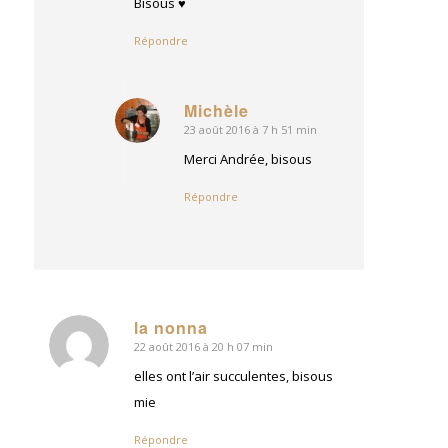
Bisous ♥
Répondre
Michèle
23 août 2016 à 7 h 51 min
dit
:
Merci Andrée, bisous
Répondre
la nonna
22 août 2016 à 20 h 07 min
dit
:
elles ont l’air succulentes, bisous
mie
Répondre