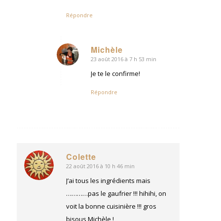
Répondre
Michèle
23 août 2016 à 7 h 53 min
dit
:
Je te le confirme!
Répondre
Colette
22 août 2016 à 10 h 46 min
dit
:
J’ai tous les ingrédients mais
…………pas le gaufrier !!! hihihi, on
voit la bonne cuisinière !!! gros
bisous Michèle !