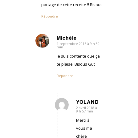
partage de cette recette !! Bisous
Répondre
Michèle
1 septembre 2015 à 9 h 30
dit
min
:
Je suis contente que ça
te plaise. Bisous Gut
Répondre
YOLANDE
2 avril 2018 à
dit
9 h 57 min
:
Merci à
vous ma
chère