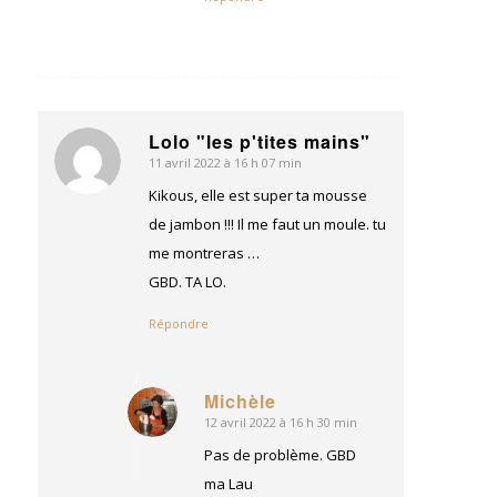
Lolo "les p'tites mains"
11 avril 2022 à 16 h 07 min
dit
:
Kikous, elle est super ta mousse
de jambon !!! Il me faut un moule. tu
me montreras …
GBD. TA LO.
Répondre
Michèle
12 avril 2022 à 16 h 30 min
dit
:
Pas de problème. GBD
ma Lau