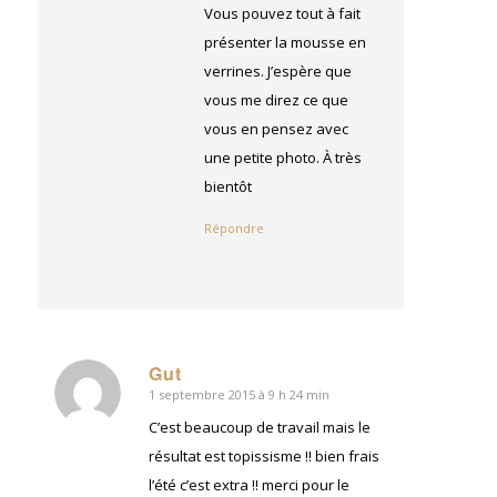
Vous pouvez tout à fait
présenter la mousse en
verrines. J’espère que
vous me direz ce que
vous en pensez avec
une petite photo. À très
bientôt
Répondre
Gut
1 septembre 2015 à 9 h 24 min
dit
:
C’est beaucoup de travail mais le
résultat est topissisme !! bien frais
l’été c’est extra !! merci pour le