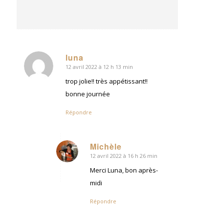
luna
12 avril 2022 à 12 h 13 min
dit
:
trop jolie!! très appétissant!!
bonne journée
Répondre
Michèle
12 avril 2022 à 16 h 26 min
dit
:
Merci Luna, bon après-
midi
Répondre