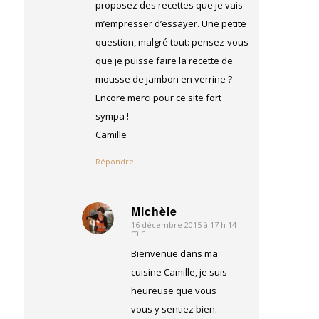
proposez des recettes que je vais
m’empresser d’essayer. Une petite
question, malgré tout: pensez-vous
que je puisse faire la recette de
mousse de jambon en verrine ?
Encore merci pour ce site fort
sympa !
Camille
Répondre
Michèle
16 décembre 2015 à 17 h 14
dit
min
:
Bienvenue dans ma
cuisine Camille, je suis
heureuse que vous
vous y sentiez bien.