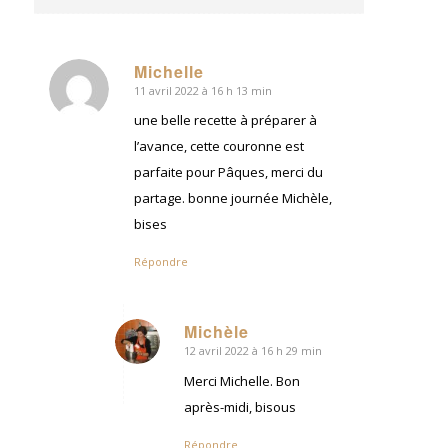
Michelle
11 avril 2022 à 16 h 13 min
dit
:
une belle recette à préparer à
l’avance, cette couronne est
parfaite pour Pâques, merci du
partage. bonne journée Michèle,
bises
Répondre
Michèle
12 avril 2022 à 16 h 29 min
dit
:
Merci Michelle. Bon
après-midi, bisous
Répondre