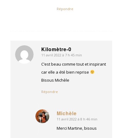
Répondre
Kilomètre-0
11 avril 2022 à 7 h 45 min
dit
:
C’est beau comme tout et inspirant
car elle a été bien reprise
Bisous Michèle
Répondre
Michèle
11 avril 2022 à 8 h 46 min
dit
:
Merci Martine, bisous