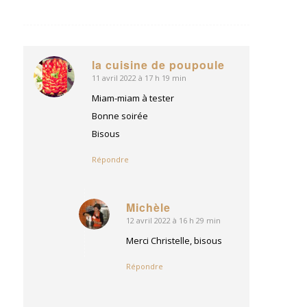
la cuisine de poupoule
11 avril 2022 à 17 h 19 min
dit
:
Miam-miam à tester
Bonne soirée
Bisous
Répondre
Michèle
12 avril 2022 à 16 h 29 min
dit
:
Merci Christelle, bisous
Répondre