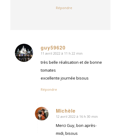
Répondre
guy59620
11 avril 2022 à 11 h 22 min
dit
:
très belle réalisation et de bonne
tomates
excellente journée bisous
Répondre
Michèle
12 avril 2022 à 16 h 30 min
dit
:
Merci Guy, bon après-
midi, bisous