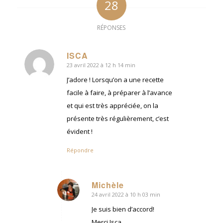
28
RÉPONSES
ISCA
23 avril 2022 à 12 h 14 min
dit
:
J’adore ! Lorsqu’on a une recette
facile à faire, à préparer à l’avance
et qui est très appréciée, on la
présente très régulièrement, c’est
évident !
Répondre
Michèle
24 avril 2022 à 10 h 03 min
dit
:
Je suis bien d’accord!
Merci Isca