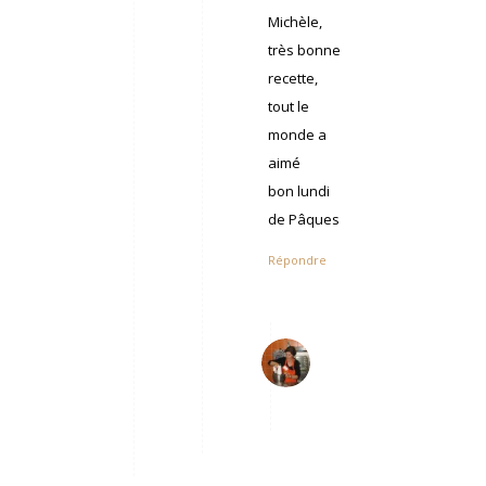
Michèle,
très bonne
recette,
tout le
monde a
aimé
bon lundi
de Pâques
Répondre
Michèle
3
dit
avril
:
2018
à
11
h
51
min