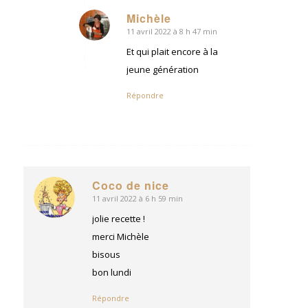
Michèle
11 avril 2022 à 8 h 47 min
dit
:
Et qui plait encore à la
jeune génération
Répondre
Coco de nice
11 avril 2022 à 6 h 59 min
dit
:
jolie recette !
merci Michèle
bisous
bon lundi
Répondre