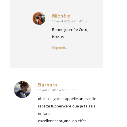
Michèle
11 avril 2022 à 8 h 47 min
dit
:
Bonne journée Coco,
bisous
Répondre
Barbara
16 juillet 2016 à 6 h 13 min
dit
:
oh mais ça me rappelle une vieille
recette tupperware que je faisais
enfant
excellent et original en effet