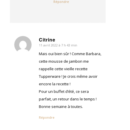
Répondre
Citrine
11 avril 2022 à 7 h 43 min
dit
:
Mais oui bien sûr ! Comme Barbara,
cette mousse de jambon me
rappelle cette vieille recette
Tupperware ! Je crois même avoir
encore la recette !
Pour un buffet d’été, ce sera
parfait, un retour dans le temps !
Bonne semaine à toutes.
Répondre