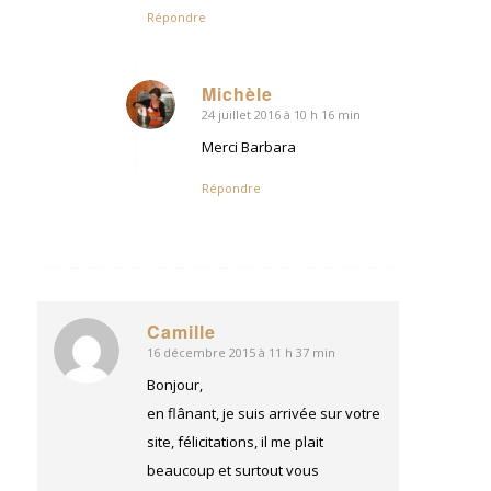
Répondre
Michèle
24 juillet 2016 à 10 h 16 min
dit
:
Merci Barbara
Répondre
Camille
16 décembre 2015 à 11 h 37 min
dit
:
Bonjour,
en flânant, je suis arrivée sur votre
site, félicitations, il me plait
beaucoup et surtout vous