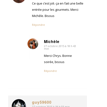
:
Ce que c’est joli. ça en fait une belle
entrée pour les gourmets. Merci
Michèle. Bisous
Répondre
Michèle
27 octobre 2015 à 18 h 43
dit
min
:
Merci Chrys. Bonne
soirée, bisous
Répondre
guy59600
27 octobre 2015 à 18 h 03 min