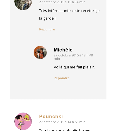
27 octobre 2015 à 15 h 34 min
dit
:
Très intéressante cette recette ! je
la garde !
Répondre
Michèle
27 octobre 2015 à 18 h 48
dit
min
:
Voilà qui me fait plaisir.
Répondre
Pounchki
27 octobre 2015 à 14 h 55 min
dit
:
Terribles ces clafoutis ! je me