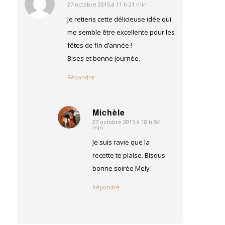
27 octobre 2015 à 11 h 21 min
dit
:
Je retiens cette délicieuse idée qui
me semble être excellente pour les
fêtes de fin d’année !
Bises et bonne journée.
Répondre
Michèle
27 octobre 2015 à 18 h 54
dit
min
:
Je suis ravie que la
recette te plaise. Bisous
bonne soirée Mely
Répondre