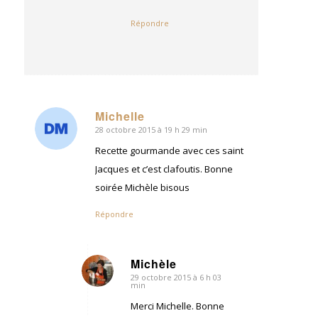
Répondre
Michelle
28 octobre 2015 à 19 h 29 min
dit
:
Recette gourmande avec ces saint
Jacques et c’est clafoutis. Bonne
soirée Michèle bisous
Répondre
Michèle
29 octobre 2015 à 6 h 03
dit
min
:
Merci Michelle. Bonne