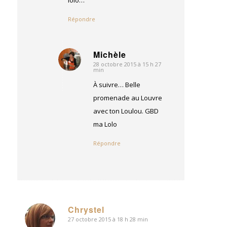
Répondre
Michèle
28 octobre 2015 à 15 h 27
dit
min
:
À suivre… Belle
promenade au Louvre
avec ton Loulou. GBD
ma Lolo
Répondre
Chrystel
27 octobre 2015 à 18 h 28 min
dit