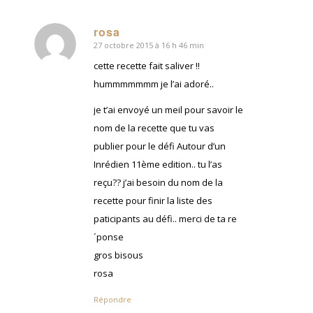
rosa
27 octobre 2015 à 16 h 46 min
dit
:
cette recette fait saliver !!
hummmmmmm je l’ai adoré..
je t’ai envoyé un meil pour savoir le
nom de la recette que tu vas
publier pour le défi Autour d’un
Inrédien 11ème edition.. tu l’as
reçu?? j’ai besoin du nom de la
recette pour finir la liste des
paticipants au défi.. merci de ta re
´ponse
gros bisous
rosa
Répondre