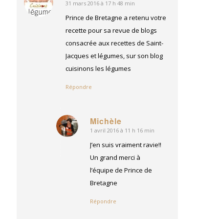
31 mars 2016 à 17 h 48 min
dit
:
Prince de Bretagne a retenu votre
recette pour sa revue de blogs
consacrée aux recettes de Saint-
Jacques et légumes, sur son blog
cuisinons les légumes
Répondre
Michèle
1 avril 2016 à 11 h 16 min
dit
:
J’en suis vraiment ravie!!
Un grand merci à
l’équipe de Prince de
Bretagne
Répondre