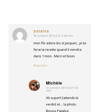
patalva
30 octobre 2015 à 21 h 44 min
dit
:
mon fils adore les st Jacques , je lui
ferai ta recette quand il viendra
dans 1 mois . Merci et bises
Répondre
Michèle
31 octobre 2015 à 6 h 53
dit
min
:
Ah super!! J’attends le
verdict et… la photo.
Bisous Patalva