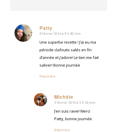
Patty
4 février 2016 à 9 h 40 min
dit
:
Une superbe recette ! J’ai eu ma
période clafoutis salés en fin
d’année et j’adore! Le tien me fait
saliver! Bonne journée
Répondre
Michèle
5 février 2016 à 5 h 56 min
dit
:
J’en suis ravie! Merci
Patty, bonne journée
Répondre