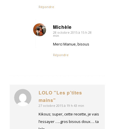
Répondre
Michèle
28 octobre 2015 à 15 h 28
dit
min
:
Merci Manue, bisous
Répondre
LOLO "Les p'tites
dit
mains"
:
27 octobre 2015 à 19 h 43 min
Kikous; super, cette recette, je vais
l’essayer …..gros bisous doux…. ta
lolo…