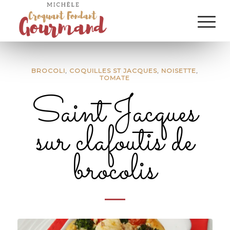
BROCOLI
,
COQUILLES ST JACQUES
,
NOISETTE
,
TOMATE
Saint Jacques
sur clafoutis de
brocolis