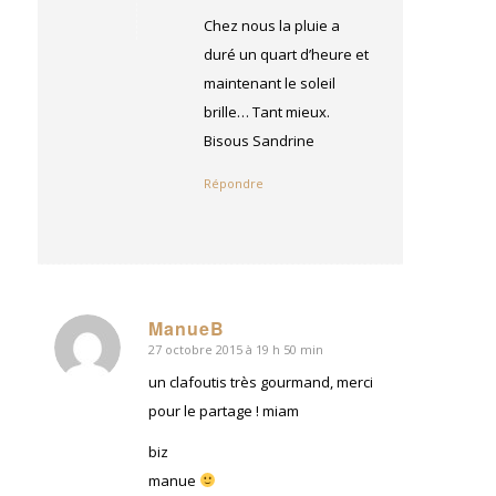
:
Chez nous la pluie a
duré un quart d’heure et
maintenant le soleil
brille… Tant mieux.
Bisous Sandrine
Répondre
ManueB
27 octobre 2015 à 19 h 50 min
dit
:
un clafoutis très gourmand, merci
pour le partage ! miam
biz
manue