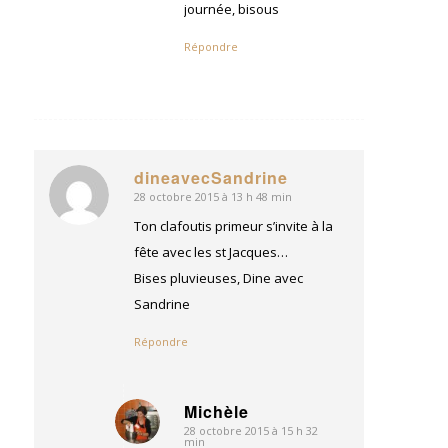
journée, bisous
Répondre
dineavecSandrine
28 octobre 2015 à 13 h 48 min
dit
:
Ton clafoutis primeur s’invite à la
fête avec les st Jacques…
Bises pluvieuses, Dine avec
Sandrine
Répondre
Michèle
28 octobre 2015 à 15 h 32
dit
min