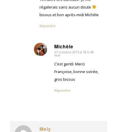
régalerais sans aucun doute
bisous et bon après-midi Michèle
Répondre
Michèle
27 octobre 2015 à 18 h 49
dit
min
:
C’est gentil. Merci
Françoise, bonne soirée,
gros bisous
Répondre
Mely