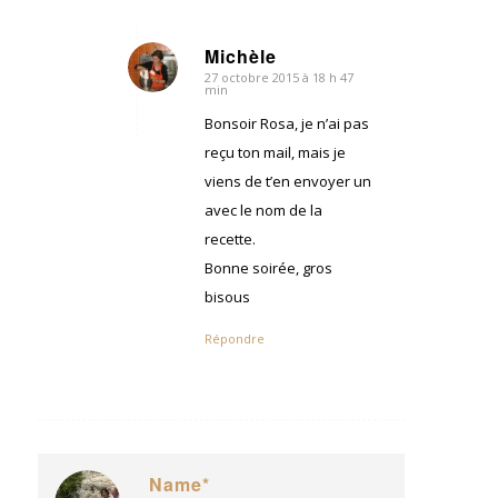
Michèle
27 octobre 2015 à 18 h 47
dit
min
:
Bonsoir Rosa, je n’ai pas
reçu ton mail, mais je
viens de t’en envoyer un
avec le nom de la
recette.
Bonne soirée, gros
bisous
Répondre
Name*