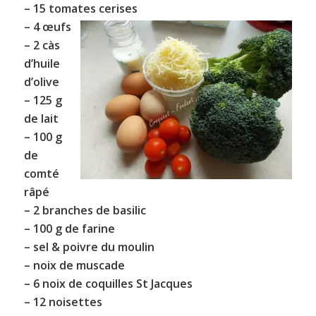
– 15 tomates cerises
– 4 œufs
– 2 càs
d’huile
d’olive
– 125 g
de lait
– 100 g
de
comté
râpé
– 2 branches de basilic
– 100 g de farine
– sel & poivre du moulin
– noix de muscade
– 6 noix de
coquilles St Jacques
– 12 noisettes