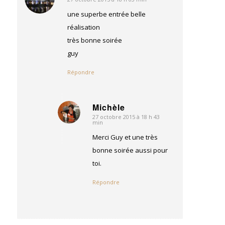
dit
:
une superbe entrée belle
réalisation
très bonne soirée
guy
Répondre
Michèle
27 octobre 2015 à 18 h 43
dit
min
:
Merci Guy et une très
bonne soirée aussi pour
toi.
Répondre