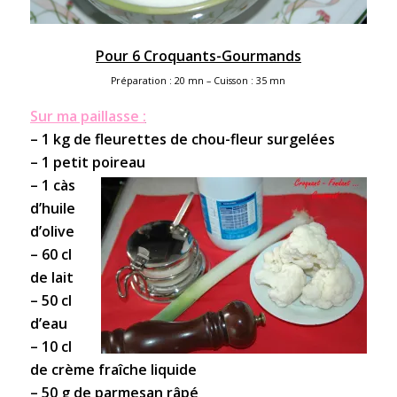
Pour 6 Croquants-Gourmands
Préparation : 20 mn – Cuisson : 35 mn
Sur ma paillasse :
– 1 kg de fleurettes de chou-fleur surgelées
– 1 petit poireau
– 1 càs
d’huile
d’olive
– 60 cl
de lait
– 50 cl
d’eau
– 10 cl
de crème fraîche liquide
– 50 g de parmesan râpé