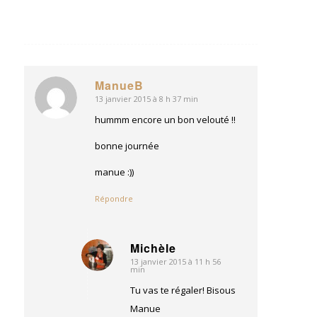
ManueB
13 janvier 2015 à 8 h 37 min
dit
:
hummm encore un bon velouté !!
bonne journée
manue :))
Répondre
Michèle
13 janvier 2015 à 11 h 56
dit
min
:
Tu vas te régaler! Bisous
Manue