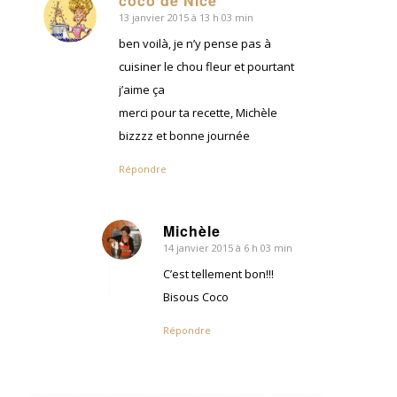
coco de Nice
13 janvier 2015 à 13 h 03 min
dit
:
ben voilà, je n’y pense pas à
cuisiner le chou fleur et pourtant
j’aime ça
merci pour ta recette, Michèle
bizzzz et bonne journée
Répondre
Michèle
14 janvier 2015 à 6 h 03 min
dit
:
C’est tellement bon!!!
Bisous Coco
Répondre