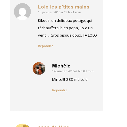
Lolo les p'tites mains
13 janvier 2015 à 13 h 21 min
dit
:
Kikous, un délicieux potage, qui
réchaufferai bien papa, il y a un
vent…. Gros bisous doux. TA LOLO
Répondre
Michèle
14 janvier 2015 à 6 h 03 min
dit
:
Mince!!! GBD ma Lolo
Répondre