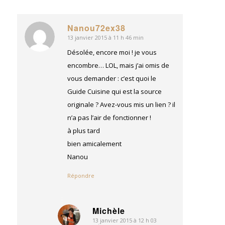
Nanou72ex38
13 janvier 2015 à 11 h 46 min
dit
:
Désolée, encore moi ! je vous
encombre… LOL, mais j’ai omis de
vous demander : c’est quoi le
Guide Cuisine qui est la source
originale ? Avez-vous mis un lien ? il
n’a pas l’air de fonctionner !
à plus tard
bien amicalement
Nanou
Répondre
Michèle
13 janvier 2015 à 12 h 03
dit