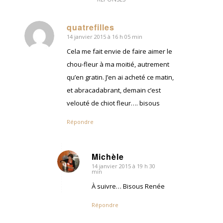
quatrefilles
14 janvier 2015 à 16 h 05 min
dit
:
Cela me fait envie de faire aimer le
chou-fleur à ma moitié, autrement
qu’en gratin. J’en ai acheté ce matin,
et abracadabrant, demain c’est
velouté de chiot fleur…. bisous
Répondre
Michèle
14 janvier 2015 à 19 h 30
dit
min
:
À suivre… Bisous Renée
Répondre