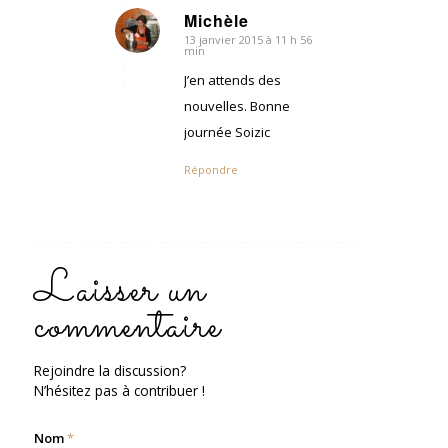
Michèle
13 janvier 2015 à 11 h 56
dit
min
:
J’en attends des
nouvelles. Bonne
journée Soizic
Répondre
Laisser un
commentaire
Rejoindre la discussion?
N’hésitez pas à contribuer !
Nom
*