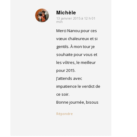
Michèle
13 janvier 2015 à 12 h 01
dit
min
:
Merci Nanou pour ces
vœux chaleureux et si
gentils. À mon tour je
souhaite pour vous et
les vôtres, le meilleur
pour 2015.
J’attends avec
impatience le verdict de
ce soir.
Bonne journée, bisous
Répondre