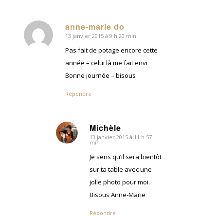
anne-marie do
13 janvier 2015 à 9 h 20 min
dit
:
Pas fait de potage encore cette
année – celui là me fait envi
Bonne journée – bisous
Répondre
Michèle
13 janvier 2015 à 11 h 57
dit
min
:
Je sens qu’il sera bientôt
sur ta table avec une
jolie photo pour moi.
Bisous Anne-Marie
Répondre