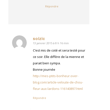
Répondre
soizic
13 janvier 2015 à 8 h 16 min
dit
:
C’est mis de coté et sera testé pour
ce soir. Elle diffère de la mienne et
parait bien sympa.
Bonne journée
http://mes-ptits-bonheur.over-
blog.com/article-veloute-de-chou-
fleur-aux-lardons-116140897.html
Répondre