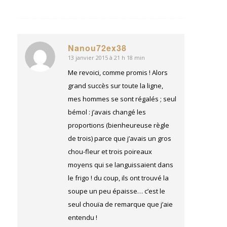
Nanou72ex38
13 janvier 2015 à 21 h 18 min
dit
:
Me revoici, comme promis ! Alors
grand succès sur toute la ligne,
mes hommes se sont régalés ; seul
bémol : j’avais changé les
proportions (bienheureuse règle
de trois) parce que j’avais un gros
chou-fleur et trois poireaux
moyens qui se languissaient dans
le frigo ! du coup, ils ont trouvé la
soupe un peu épaisse… c’est le
seul chouïa de remarque que j’aie
entendu !