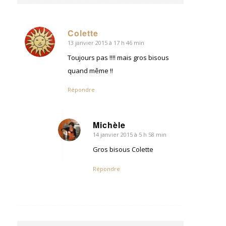
Colette
13 janvier 2015 à 17 h 46 min
dit
:
Toujours pas !!!! mais gros bisous
quand même !!
Répondre
Michèle
14 janvier 2015 à 5 h 58 min
dit
:
Gros bisous Colette
Répondre