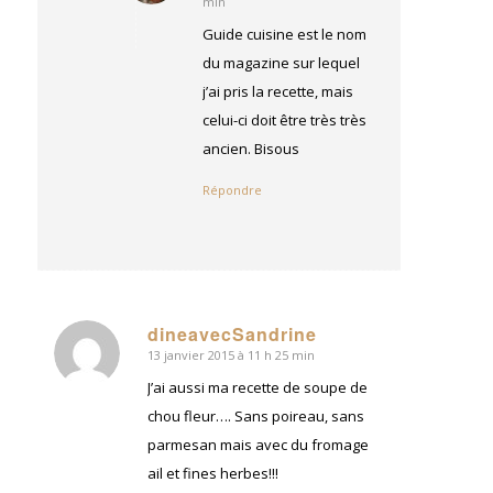
min
:
Guide cuisine est le nom
du magazine sur lequel
j’ai pris la recette, mais
celui-ci doit être très très
ancien. Bisous
Répondre
dineavecSandrine
13 janvier 2015 à 11 h 25 min
dit
:
J’ai aussi ma recette de soupe de
chou fleur…. Sans poireau, sans
parmesan mais avec du fromage
ail et fines herbes!!!