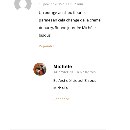
13 janvier 2015 à 13 h 52 min
dit
:
Un potage au chou fleur et
parmesan cela change de la creme
dubarry. Bonne journée Michèle,
bisous
Répondre
Michèle
14 janvier 2015 à 6 h 02 min
dit
:
Et c’est délicieux!! Bisous
Michelle
Répondre