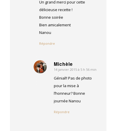
Un grand merci pour cette
délicieuse recette !
Bonne soirée
Bien amicalement
Nanou
Répondre
Michèle
14 janvier 2015 à 5 h 56 min
dit
:
Génial!! Pas de photo
pour la mise à
l’honneur? Bonne
journée Nanou
Répondre