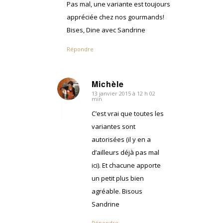
Pas mal, une variante est toujours
appréciée chez nos gourmands!
Bises, Dine avec Sandrine
Répondre
Michèle
13 janvier 2015 à 12 h 02
dit
min
:
C’est vrai que toutes les
variantes sont
autorisées (il y en a
d’ailleurs déjà pas mal
ici). Et chacune apporte
un petit plus bien
agréable. Bisous
Sandrine
Répondre